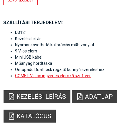
SEND REQUEST
SZÁLLÍTÁSI TERJEDELEM:
D3121
Kezelési leírás
Nyomonkövethető kalibrációs műbizonylat
9 V-os elem
Mini USB kábel
Műanyag hordtáska
Öntapadó Dual Lock rögzítő könnyű szereléshez
COMET Vision ingyenes elemző szoftver
KEZELÉSI LEÍRÁS
ADATLAP
KATALÓGUS