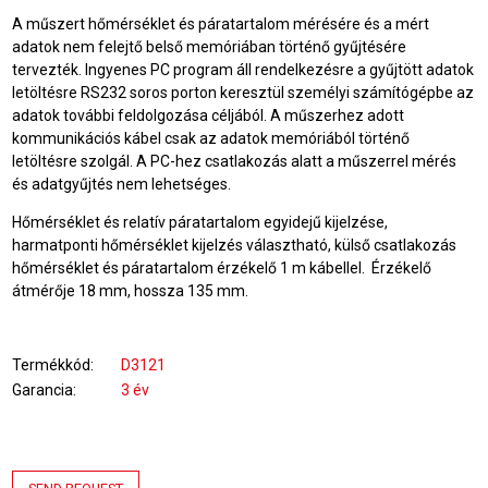
A műszert hőmérséklet és páratartalom mérésére és a mért
adatok nem felejtő belső memóriában történő gyűjtésére
tervezték. Ingyenes PC program áll rendelkezésre a gyűjtött adatok
letöltésre RS232 soros porton keresztül személyi számítógépbe az
adatok további feldolgozása céljából. A műszerhez adott
kommunikációs kábel csak az adatok memóriából történő
letöltésre szolgál. A PC-hez csatlakozás alatt a műszerrel mérés
és adatgyűjtés nem lehetséges.
Hőmérséklet és relatív páratartalom egyidejű kijelzése,
harmatponti hőmérséklet kijelzés választható, külső csatlakozás
hőmérséklet és páratartalom érzékelő 1 m kábellel. Érzékelő
átmérője 18 mm, hossza 135 mm.
Termékkód
D3121
Garancia
3 év