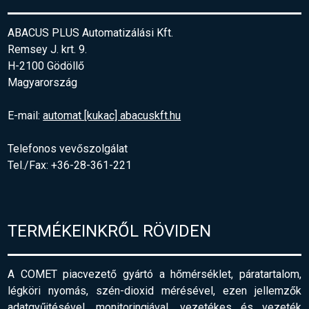
ABACUS PLUS Automatizálási Kft.
Remsey J. krt. 9.
H-2100 Gödöllő
Magyarország
E-mail:
automat [kukac] abacuskft.hu
Telefonos vevőszolgálat
Tel./Fax: +36-28-361-221
TERMÉKEINKRŐL RÖVIDEN
A COMET piacvezető gyártó a hőmérséklet, páratartalom,
légköri nyomás, szén-dioxid mérésével, ezen jellemzők
adatgyűjtésével, monitoringjával, vezetékes és vezeték