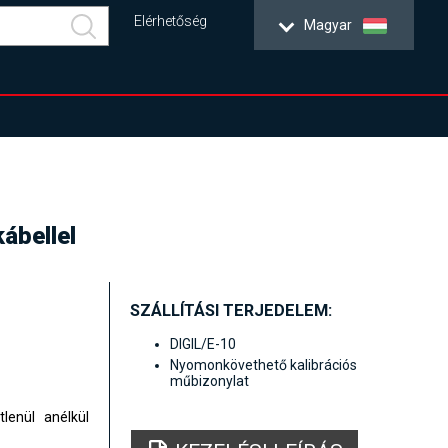
Elérhetőség
Magyar
ábellel
SZÁLLÍTÁSI TERJEDELEM:
DIGIL/E-10
Nyomonkövethető kalibrációs
műbizonylat
lenül anélkül