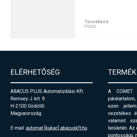
Termékkód
F0000
ELÉRHETŐSÉG
TERMÉK
ABACUS PLUS Automatizálási Kft.
A COMET pi
Remsey J. krt. 9.
páratartalom,
H-2100 Gödöllő
ezen jellemz
Magyarország
vezetékes és
valamint sz
E-mail:
automat [kukac] abacuskft.hu
területén. Az
pontosságú m