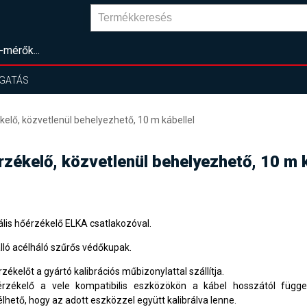
-mérők...
GATÁS
kelő, közvetlenül behelyezhető, 10 m kábellel
érzékelő, közvetlenül behelyezhető, 10 m k
tális hőérzékelő
ELKA
csatlakozóval.
lló acélháló szűrős védőkupak.
zékelőt a gyártó kalibrációs műbizonylattal szállítja.
rzékelő a vele kompatibilis eszközökön a kábel hosszától függet
lhető, hogy az adott eszközzel együtt kalibrálva lenne.