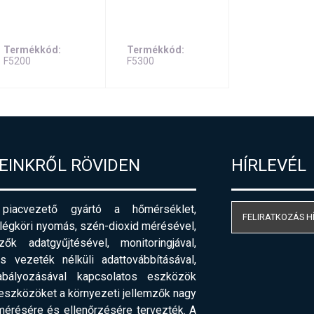
Termékkód
Termékkód
F5200
F5300
EINKRŐL RÖVIDEN
HÍRLEVÉL
acvezető gyártó a hőmérséklet,
FELIRATKOZÁS H
 légköri nyomás, szén-dioxid mérésével,
ők adatgyűjtésével, monitoringjával,
 vezeték nélküli adattovábbításával,
abályozásával kapcsolatos eszközök
 eszközöket a környezeti jellemzők nagy
érésére és ellenőrzésére tervezték. A