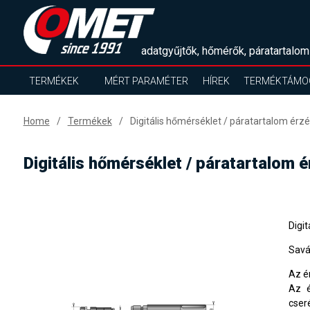
adatgyűjtők, hőmérők, páratartalom
TERMÉKEK
MÉRT PARAMÉTER
HÍREK
TERMÉKTÁMO
Home
Termékek
Digitális hőmérséklet / páratartalom érzé
Digitális hőmérséklet / páratartalom 
Digi
Savá
Az ér
Az é
cseré