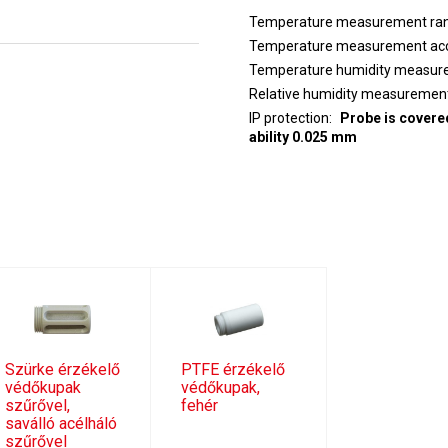
Temperature measurement ra
Temperature measurement ac
Temperature humidity measure
Relative humidity measuremen
IP protection
Probe is covered
ability 0.025 mm
Szürke érzékelő
PTFE érzékelő
védőkupak
védőkupak,
szűrővel,
fehér
saválló acélháló
szűrővel