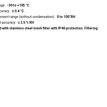
nge
-30 to +105 °C
curacy
± 0.4 °C
ment range (without condensation)
0 to 100°RH
t accuracy
± 2.5 % RH
 with stainless steel mesh filter with IP40 protection. Filtering