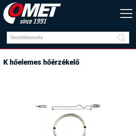
K hőelemes hőérzékelő