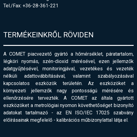
Tel./Fax: +36-28-361-221
TERMÉKEINKRŐL RÖVIDEN
A COMET piacvezető gyártó a hőmérséklet, páratartalom,
légköri nyomás, szén-dioxid mérésével, ezen jellemzők
adatgyűjtésével, monitoringjával, vezetékes és vezeték
nélküli adattovábbításával, valamint szabályozásával
kapcsolatos eszközök területén. Az eszközöket a
környezeti jellemzők nagy pontosságú mérésére és
ellenőrzésére tervezték. A COMET az általa gyártott
eszközöket a metrológiai nyomon követhetőséget bizonyító
adatokat tartalmazó - az EN ISO/IEC 17025 szabvány
előírásainak megfelelő
-
kalibrációs műbizonylattal látja el.