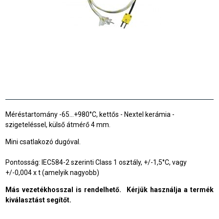
Méréstartomány -65…+980°C, kettős - Nextel kerámia -
szigeteléssel, külső átmérő 4 mm.
Mini csatlakozó dugóval.
Pontosság: IEC584-2 szerinti Class 1 osztály, +/-1,5°C, vagy
+/-0,004 x t (amelyik nagyobb)
Más vezetékhosszal is rendelhető. Kérjük használja a termék
kiválasztást segítőt.