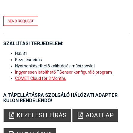
SEND REQUEST
SZÁLLÍTÁSI TERJEDELEM:
H3531
Kezelési leírás
Nyomonkövethető kalibrációs műbizonylat
Ingyenesen letölthető TSensor konfiguráló program
COMET Cloud for 3 Months
A TÁPELLÁTÁSRA SZOLGÁLÓ HÁLÓZATI ADAPTER
KÜLÖN RENDELENDŐ!
KEZELÉSI LEÍRÁS
ADATLAP