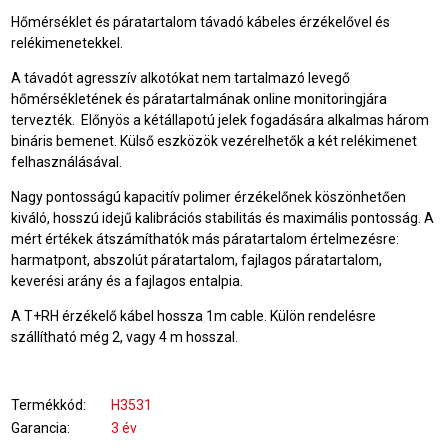
Hőmérséklet és páratartalom távadó kábeles érzékelővel és
relékimenetekkel.
A távadót agresszív alkotókat nem tartalmazó levegő
hőmérsékletének és páratartalmának online monitoringjára
tervezték. Előnyös a kétállapotú jelek fogadására alkalmas három
bináris bemenet. Külső eszközök vezérelhetők a két relékimenet
felhasználásával.
Nagy pontosságú kapacitív polimer érzékelőnek köszönhetően
kiváló, hosszú idejű kalibrációs stabilitás és maximális pontosság. A
mért értékek átszámíthatók más páratartalom értelmezésre:
harmatpont, abszolút páratartalom, fajlagos páratartalom,
keverési arány és a fajlagos entalpia.
A T+RH érzékelő kábel hossza 1m cable. Külön rendelésre
szállítható még 2, vagy 4 m hosszal.
Termékkód
H3531
Garancia
3 év