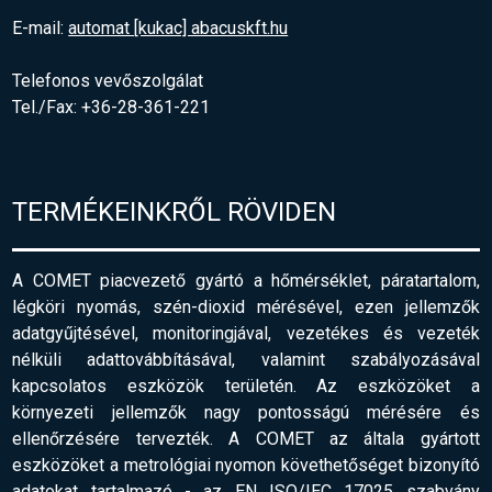
E-mail:
automat [kukac] abacuskft.hu
Telefonos vevőszolgálat
Tel./Fax: +36-28-361-221
TERMÉKEINKRŐL RÖVIDEN
A COMET piacvezető gyártó a hőmérséklet, páratartalom,
légköri nyomás, szén-dioxid mérésével, ezen jellemzők
adatgyűjtésével, monitoringjával, vezetékes és vezeték
nélküli adattovábbításával, valamint szabályozásával
kapcsolatos eszközök területén. Az eszközöket a
környezeti jellemzők nagy pontosságú mérésére és
ellenőrzésére tervezték. A COMET az általa gyártott
eszközöket a metrológiai nyomon követhetőséget bizonyító
adatokat tartalmazó - az EN ISO/IEC 17025 szabvány