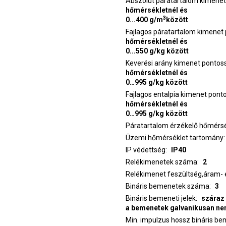
Abszolút páratartalom kimene
hőmérsékletnél és
3
0...400 g/m
között
Fajlagos páratartalom kimenet
hőmérsékletnél és
0...550 g/kg között
Keverési arány kimenet pontos
hőmérsékletnél és
0…995 g/kg között
Fajlagos entalpia kimenet pon
hőmérsékletnél és
0…995 g/kg között
Páratartalom érzékelő hőmérs
Üzemi hőmérséklet tartomány
IP védettség
IP40
Relékimenetek száma
2
Bináris bemenetek száma
3
Bináris bemeneti jelek
száraz 
a bemenetek galvanikusan nem
Min. impulzus hossz bináris b