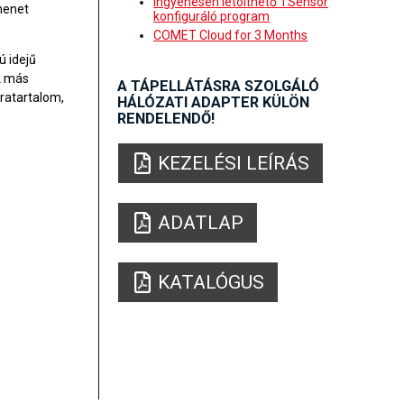
Ingyenesen letölthető TSensor
menet
konfiguráló program
COMET Cloud for 3 Months
ú idejű
k más
A TÁPELLÁTÁSRA SZOLGÁLÓ
ratartalom,
HÁLÓZATI ADAPTER KÜLÖN
RENDELENDŐ!
KEZELÉSI LEÍRÁS
ADATLAP
KATALÓGUS