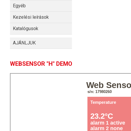
Egyéb
Kezelési leírások
Katalógusok
AJÁNLJUK
WEBSENSOR "H" DEMO