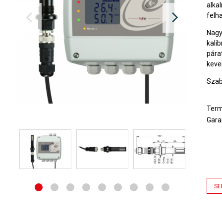
alka
felh
Nagy
kali
pára
kever
Szab
Ter
Gara
SE