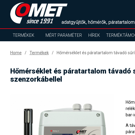
adatgyűjtők, hőmérők, páratartalom
TERMÉKEK
MÉRT PARAMÉTER
HÍREK
TERMÉKTÁMO
Home
Termékek
Hőmérséklet és páratartalom távadó sűrít
Hőmérséklet és páratartalom távadó s
szenzorkábellel
Hőmé
relé
bar-i
A tá
pára