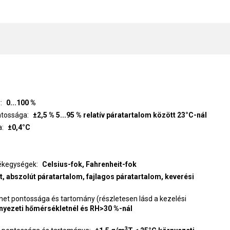
y
0...100 %
ntossága
±2,5 % 5...95 % relatív páratartalom között 23°C-nál
a
±0,4°C
ékegységek
Celsius-fok, Fahrenheit-fok
, abszolút páratartalom, fajlagos páratartalom, keverési
et pontossága és tartomány (részletesen lásd a kezelési
nyezeti hőmérsékletnél és RH>30 %-nál
3