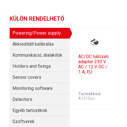
KÜLÖN RENDELHETŐ
Powering/Power supply
Akkreditált kalibrálás
Kommunikáció, átalakítók
AC/DC hálózati
adapter 230 V
Holders and fixings
AC / 12 V DC /
1 A, EU
Sensor covers
Monitoring software
Termékkód
A1515eu
Detectors
Egyéb tartozékok
Szoftverek