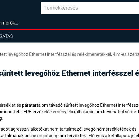
-mérők...
GATÁS
ett levegőhöz Ethernet interfésszel és relékimenetekkel, 4 m-es szenz
űrített levegőhöz Ethernet interfésszel 
rséklet és páratartalom távadó sűrített levegőhöz Ethernet interféssze
kimenettel. T+RH érzékelő kemény eloxált alumínium bevonattal sűrítet
g.
vadót agresszív alkotókat nem tartalmazó levegő hőmérsékletének és
tartalmának online monitoringjára tervezték. Előnyös a kétállapotú jel