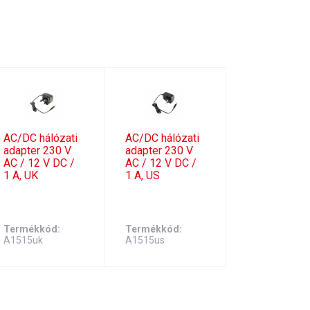
AC/DC hálózati
AC/DC hálózati
adapter 230 V
adapter 230 V
AC / 12 V DC /
AC / 12 V DC /
1 A, UK
1 A, US
Termékkód
Termékkód
A1515uk
A1515us