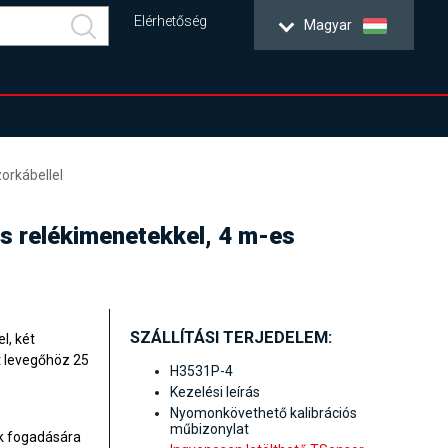
Elérhetőség
Magyar
orkábellel
és relékimenetekkel, 4 m-es
SZÁLLÍTÁSI TERJEDELEM:
l, két
t levegőhöz 25
H3531P-4
Kezelési leírás
Nyomonkövethető kalibrációs
műbizonylat
ek fogadására