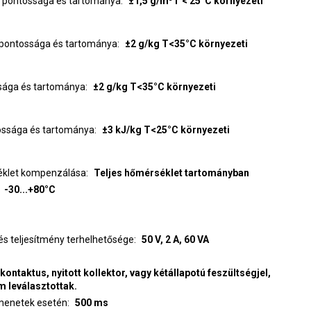
t pontossága és tartománya
±1,5 g/m
T < 25°C környezeti
 pontossága és tartománya
±2 g/kg T<35°C környezeti
sága és tartománya
±2 g/kg T<35°C környezeti
tossága és tartománya
±3 kJ/kg T<25°C környezeti
éklet kompenzálása
Teljes hőmérséklet tartományban
-30...+80°C
Relékimenet feszültség,áram- és teljesítmény terhelhetősége
50 V, 2 A, 60 VA
kontaktus, nyitott kollektor, vagy kétállapotú feszültségjel,
 leválasztottak.
emenetek esetén
500 ms