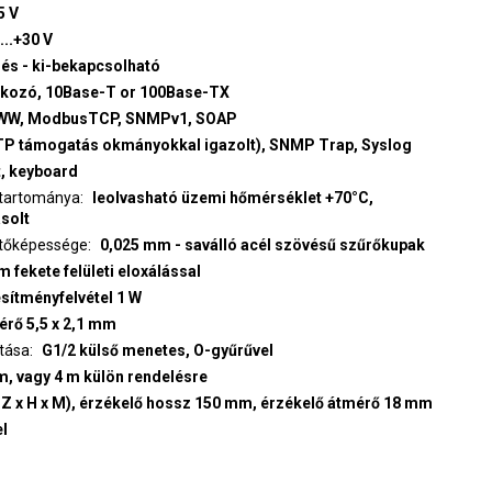
5 V
...+30 V
zés - ki-bekapcsolható
akozó, 10Base-T or 100Base-TX
W, ModbusTCP, SNMPv1, SOAP
TP támogatás okmányokkal igazolt), SNMP Trap, Syslog
t, keyboard
 tartománya
leolvasható üzemi hőmérséklet +70°C,
asolt
ztőképessége
0,025 mm - saválló acél szövésű szűrőkupak
 fekete felületi eloxálással
esítményfelvétel 1 W
érő 5,5 x 2,1 mm
atása
G1/2 külső menetes, O-gyűrűvel
 m, vagy 4 m külön rendelésre
SZ x H x M), érzékelő hossz 150 mm, érzékelő átmérő 18 mm
el