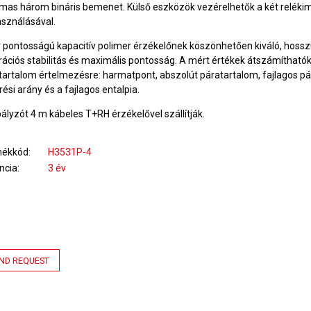
lmas három bináris bemenet. Külső eszközök vezérelhetők a két reléki
asználásával.
 pontosságú kapacitív polimer érzékelőnek köszönhetően kiváló, hossz
brációs stabilitás és maximális pontosság. A mért értékek átszámítható
tartalom értelmezésre: harmatpont, abszolút páratartalom, fajlagos pá
ési arány és a fajlagos entalpia.
ályzót 4 m kábeles T+RH érzékelővel szállítják.
mékkód
H3531P-4
ncia
3 év
ND REQUEST