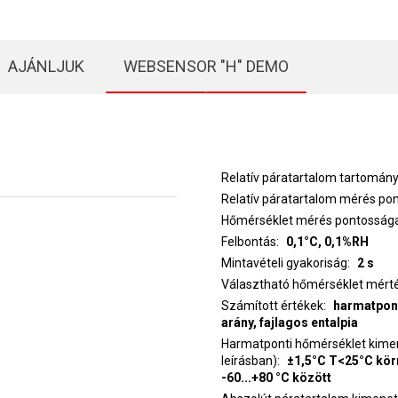
AJÁNLJUK
WEBSENSOR "H" DEMO
Relatív páratartalom tartomán
Relatív páratartalom mérés po
Hőmérséklet mérés pontosság
Felbontás
0,1°C, 0,1%RH
Mintavételi gyakoriság
2 s
Választható hőmérséklet mért
Számított értékek
harmatpont
arány, fajlagos entalpia
Harmatponti hőmérséklet kimen
leírásban)
±1,5°C T<25°C kör
-60...+80 °C között