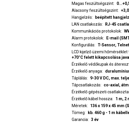
Magas feszültségszint
0...+0,
Alacsony feszültségszint
+3,0
Hangjelzés
beépített hangjel
LAN csatlakozás
RJ-45 csatl
Kommunikációs protokolok
WW
Alarm protokolok
E-mail (SM
Konfigurálás
T-Sensor, Telne
LCD kijelző üzemi hőmérséklet
+70°C felett kikapcsolása jav
Érzékelő védőkupak és áteres
Érzékelő anyaga
duralumínium
Táplálás
9-30 V DC, max. telj
Tápcsatlakozás
co-axial, átm
Érzékelő gépészeti csatlakozt
Érzékelő kábel hossza
1 m, 2
Méretek
136 x 159 x 45 mm (
Tömeg
kb. 460 g - 1 m kábell
Garancia
3 év