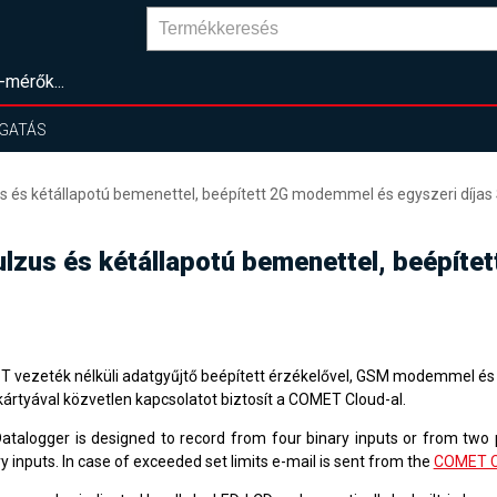
-mérők...
GATÁS
us és kétállapotú bemenettel, beépített 2G modemmel és egyszeri díjas 
pulzus és kétállapotú bemenettel, beépít
oT vezeték nélküli adatgyűjtő beépített érzékelővel, GSM modemmel és 
kártyával közvetlen kapcsolatot biztosít a COMET Cloud-al.
Datalogger is designed to record from four binary inputs or from two
y inputs. In case of exceeded set limits e-mail is sent from the
COMET C