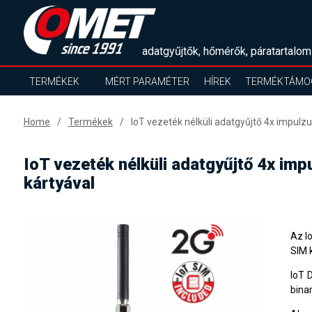
adatgyűjtők, hőmérők, páratartalom
TERMÉKEK
MÉRT PARAMÉTER
HÍREK
TERMÉKTÁMO
Home
Termékek
IoT vezeték nélküli adatgyűjtő 4x impulz
IoT vezeték nélküli adatgyűjtő 4x im
kártyával
Az I
SIM 
IoT 
binar