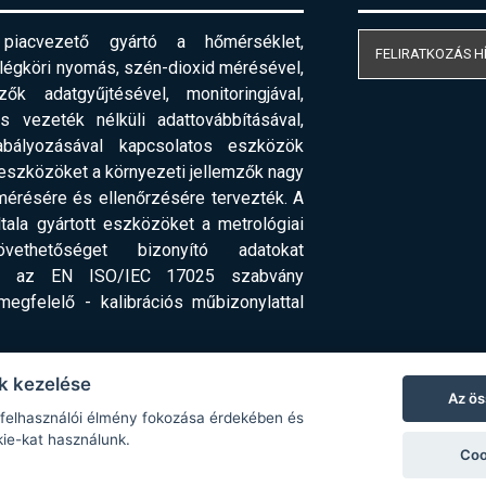
acvezető gyártó a hőmérséklet,
FELIRATKOZÁS H
 légköri nyomás, szén-dioxid mérésével,
ők adatgyűjtésével, monitoringjával,
 vezeték nélküli adattovábbításával,
abályozásával kapcsolatos eszközök
 eszközöket a környezeti jellemzők nagy
érésére és ellenőrzésére tervezték. A
ala gyártott eszközöket a metrológiai
ethetőséget bizonyító adatokat
 - az EN ISO/IEC 17025 szabvány
 megfelelő
-
kalibrációs műbizonylattal
k kezelése
Az ös
 felhasználói élmény fokozása érdekében és
kie-kat használunk.
Coo
© Copyright 2026 COMET SYSTEM, s.r.o. | Webdesign by
Spanec