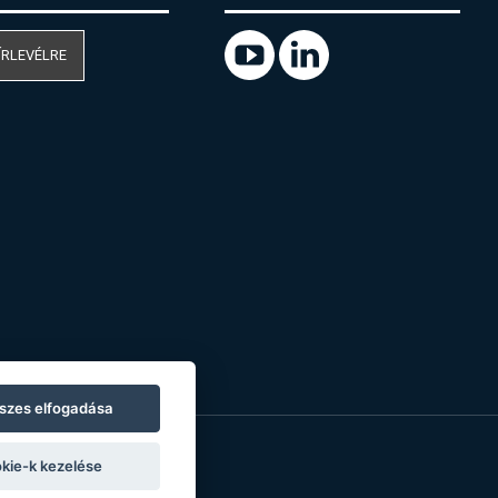
ÍRLEVÉLRE
szes elfogadása
kie-k kezelése
o