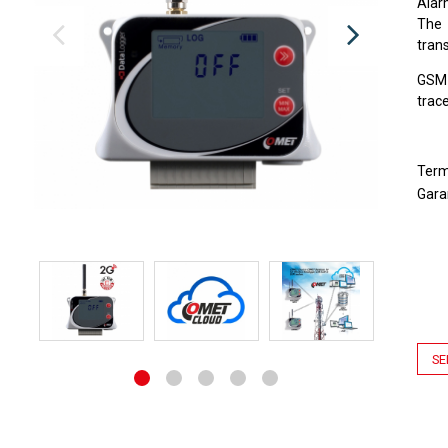
Alarm
The 
trans
GSM 
trace
Ter
Gara
SE