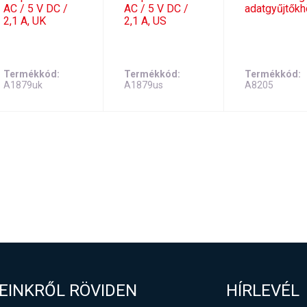
AC / 5 V DC /
AC / 5 V DC /
adatgyűjtők
2,1 A, UK
2,1 A, US
Termékkód
Termékkód
Termékkód
A1879uk
A1879us
A8205
EINKRŐL RÖVIDEN
HÍRLEVÉL