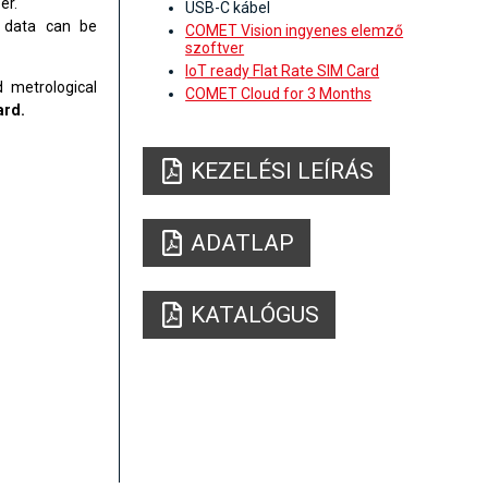
er.
USB-C kábel
e data can be
COMET Vision ingyenes elemző
szoftver
IoT ready Flat Rate SIM Card
 metrological
COMET Cloud for 3 Months
ard.
KEZELÉSI LEÍRÁS
ADATLAP
KATALÓGUS