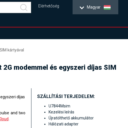
Elérhetőség
Magyar
SIM kártyával
ett 2G modemmel és egyszeri díjas SIM
SZÁLLÍTÁSI TERJEDELEM:
egyszeri díjas
U7844Msim
Kezelési leírás
 pulse and two
Újratölthető akkumulátor
loud
.
Hálózati adapter