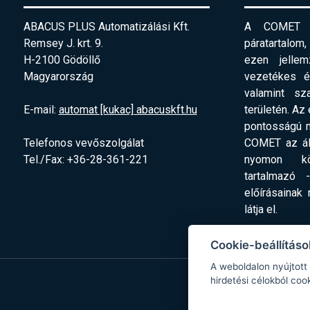
ABACUS PLUS Automatizálási Kft.
A COMET pi
Remsey J. krt. 9.
páratartalom,
H-2100 Gödöllő
ezen jellemz
Magyarország
vezetékes és
valamint sz
E-mail:
automat [kukac] abacuskft.hu
területén. Az
pontosságú m
Telefonos vevőszolgálat
COMET az ált
Tel./Fax: +36-28-361-221
nyomon köv
tartalmazó
előírásainak
látja el.
Cookie-beállításo
A weboldalon nyújtott
hirdetési célokból coo