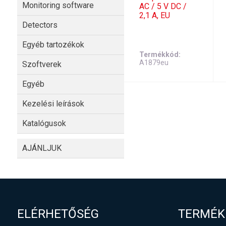
Monitoring software
AC / 5 V DC /
2,1 A, EU
Detectors
Egyéb tartozékok
Termékkód
A1879eu
Szoftverek
Egyéb
Kezelési leírások
Katalógusok
AJÁNLJUK
ELÉRHETŐSÉG
TERMÉK