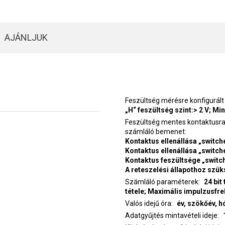
AJÁNLJUK
Feszültség mérésre konfigurált
„H“ feszültség szint:> 2 V; Mi
Feszültség mentes kontaktusra, v
számláló bemenet
Kontaktus ellenállása „switch
Kontaktus ellenállása „switch
Kontaktus feszültsége „switche
A reteszelési állapothoz szük
Számláló paraméterek
24 bit
tétele; Maximális impulzusfre
Valós idejű óra
év, szökőév, h
Adatgyűjtés mintavételi ideje