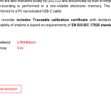
s are also indicated locally by LED, LCD and acoustically by built-in beep
recording is performed in a non-volatile electronic memory. Th
ferred to a PC via included USB-C cable.
recorder
includes Traceable calibration certificate
with declared
ability of etalons is based on requirements of
EN ISO/IEC 17025 stand
mékkód
U7844Msim
ncia
3 év
ND REQUEST