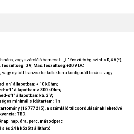
 bináris, vagy számláló bemenet
„L“ feszültség szint:< 0,4 V(*);
n. feszültség: 0 V; Max. feszültség:+30 V DC
agy nyitott tranzisztor kollektorra konfigurált bináris, vagy
ed-on“ állapotban: < 10 kOhm;
ed-off“ állapotban: > 300 kOhm;
d-off“ állapotban: kb. 3 V;
séges minimális időtartam: 1 s
 tartomány (16 777 215), a számláló túlcsordulásának lehetővé
kvencia: TBD;
ónap, nap, óra, perc, másodperc
1 s és 24 h között állítható