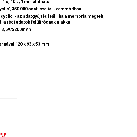
1 s, 10 s, 1 min állítható
yclic', 350 000 adat 'cyclic' üzemmódban
-cyclic' - az adatgyűjtés leáll, ha a memória megtelt,
t, a régi adatok felülíródnak újakkal
0, 3,6V/5200mAh
ennával 120 x 93 x 53 mm
"U"