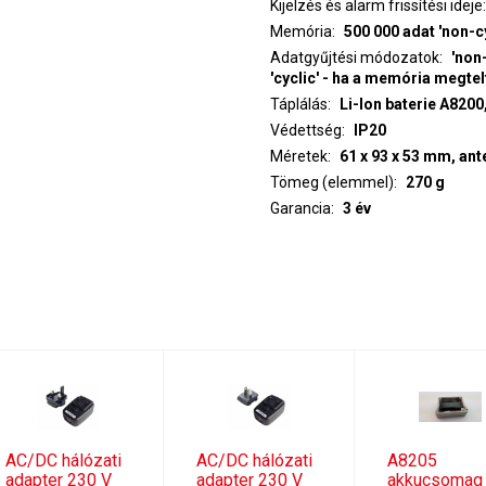
Kijelzés és alarm frissítési ideje
Memória
500 000 adat 'non-c
Adatgyűjtési módozatok
'non
'cyclic' - ha a memória megtel
Táplálás
Li-Ion baterie A820
Védettség
IP20
Méretek
61 x 93 x 53 mm, ant
Tömeg (elemmel)
270 g
Garancia
3 év
AC/DC hálózati
AC/DC hálózati
A8205
adapter 230 V
adapter 230 V
akkucsomag 