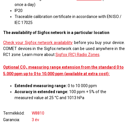
once a day)
IP20
Traceable calibration certificate in accordance with EN ISO /
IEC 17025
The availability of Sigfox network in a particular location
Check your Sigfox network availability
before you buy your device.
COMET devices in the Sigfox network can be used anywhere in the
RC1 zone. Learn more about
Sigfox (RC) Radio Zones
.
Optional CO₂ measuring range extension from the standard 0 to
5,000 ppm up to 0 to 10,000 ppm (available at extra cost):
Extended measuring range:
0 to 10 000 ppm
Accuracy in extended range:
100 ppm + 5% of the
measured value at 25 °C and 1013 hPa
Termékkód
W8810
Garancia
3 év