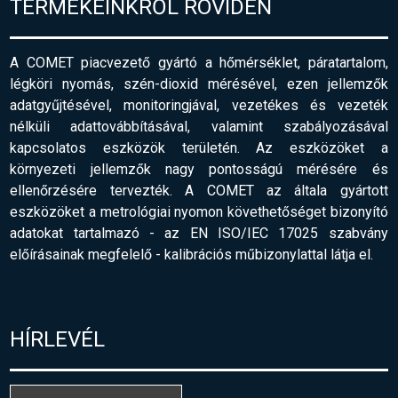
TERMÉKEINKRŐL RÖVIDEN
A COMET piacvezető gyártó a hőmérséklet, páratartalom,
légköri nyomás, szén-dioxid mérésével, ezen jellemzők
adatgyűjtésével, monitoringjával, vezetékes és vezeték
nélküli adattovábbításával, valamint szabályozásával
kapcsolatos eszközök területén. Az eszközöket a
környezeti jellemzők nagy pontosságú mérésére és
ellenőrzésére tervezték. A COMET az általa gyártott
eszközöket a metrológiai nyomon követhetőséget bizonyító
adatokat tartalmazó - az EN ISO/IEC 17025 szabvány
előírásainak megfelelő
-
kalibrációs műbizonylattal látja el.
HÍRLEVÉL