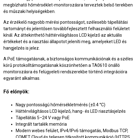
megbízható hőmérséklet-monitorozásra terveztek belső terekben
és műszaki helyiségekben.
Az érzékelő nagyobb mérési pontosságot, szélesebb tápellátási
tartományt és jelentősen továbbfejlesztett felhasználói felületet
kínál. Az áttekinthető háttérvilágításos LCD kijelző az aktuális
értékeket és a riasztási állapotot jeleníti meg, amelyeket LED és
hangjelzés is jelez.
A PoE támogatásnak, a biztonságos kommunikációnak és a széles
körű protokolltámogatásnak köszönhetően a TA0610 önálló
monitorozásra és felügyeleti rendszerekbe történő integrációra
egyaránt alkalmas.
Fő előnyök:
Nagy pontosságú hőmérsékletmérés (±0.4 °C)
Háttérvilágításos LCD kijelző, hang- és LED riasztásjelzés
Tápellátás 5–24 V vagy PoE
Integrált tartalék memória
Modern webes felület, IPv4/IPv6 támogatás, Modbus TCP,
COMET Cloud és teljesen titkosított kommunikáció (HTTPS,