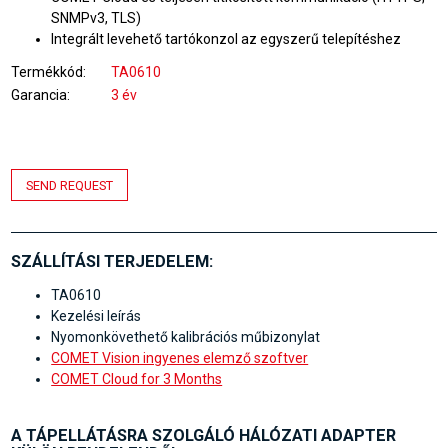
SNMPv3, TLS)
Integrált levehető tartókonzol az egyszerű telepítéshez
Termékkód
TA0610
Garancia
3 év
SEND REQUEST
SZÁLLÍTÁSI TERJEDELEM:
TA0610
Kezelési leírás
Nyomonkövethető kalibrációs műbizonylat
COMET Vision ingyenes elemző szoftver
COMET Cloud for 3 Months
A TÁPELLÁTÁSRA SZOLGÁLÓ HÁLÓZATI ADAPTER