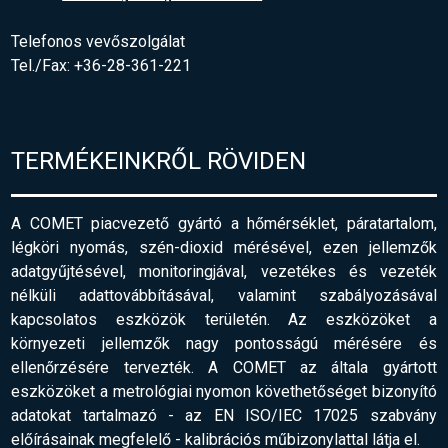
Telefonos vevőszolgálat
Tel./Fax: +36-28-361-221
TERMÉKEINKRŐL RÖVIDEN
A COMET piacvezető gyártó a hőmérséklet, páratartalom,
légköri nyomás, szén-dioxid mérésével, ezen jellemzők
adatgyűjtésével, monitoringjával, vezetékes és vezeték
nélküli adattovábbításával, valamint szabályozásával
kapcsolatos eszközök területén. Az eszközöket a
környezeti jellemzők nagy pontosságú mérésére és
ellenőrzésére tervezték. A COMET az általa gyártott
eszközöket a metrológiai nyomon követhetőséget bizonyító
adatokat tartalmazó - az EN ISO/IEC 17025 szabvány
előírásainak megfelelő
-
kalibrációs műbizonylattal látja el.