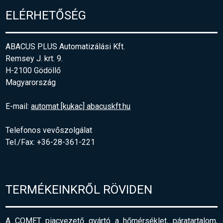
ELÉRHETŐSÉG
ABACUS PLUS Automatizálási Kft.
Remsey J. krt. 9.
H-2100 Gödöllő
Magyarország
E-mail:
automat [kukac] abacuskft.hu
Telefonos vevőszolgálat
Tel./Fax: +36-28-361-221
TERMÉKEINKRŐL RÖVIDEN
A COMET piacvezető gyártó a hőmérséklet, páratartalom,