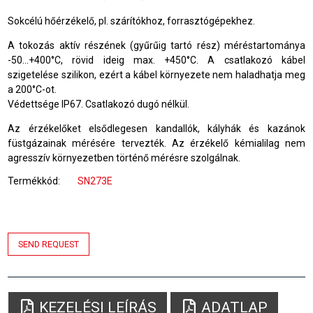
Sokcélú hőérzékelő, pl. szárítókhoz, forrasztógépekhez.
A tokozás aktív részének (gyűrűig tartó rész) méréstartománya
-50
...
+
400
°C
,
rövid ideig max.
+
450°C
.
A csatlakozó kábel
szigetelése szilikon, ezért a kábel környezete nem haladhatja meg
a 200°C-ot.
Védettsége IP67. Csatlakozó dugó nélkül.
Az érzékelőket elsődlegesen kandallók, kályhák és kazánok
füstgázainak mérésére tervezték. Az érzékelő kémialilag nem
agresszív környezetben történő mérésre szolgálnak.
Termékkód
SN273E
SEND REQUEST
KEZELÉSI LEÍRÁS
ADATLAP