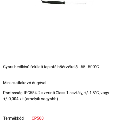
Gyors beállású felületi tapintó hőérzékelő, -65...500°C.
Mini csatlakozó dugóval.
Pontosság: IEC584-2 szerinti Class 1 osztály, +/-1,5°C, vagy
+/-0,004 x t (amelyik nagyobb)
Termékkód
CP500