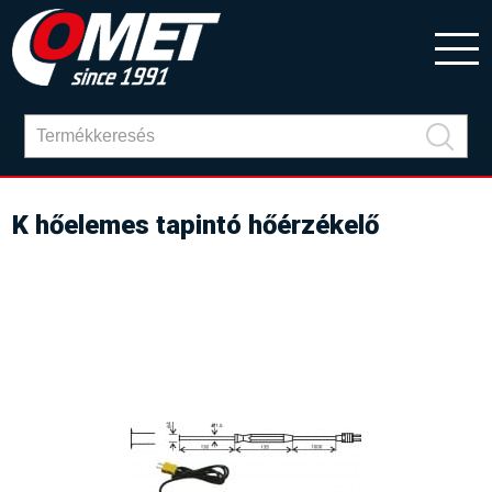
K hőelemes tapintó hőérzékelő