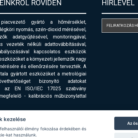
EINKRŐL RÖVIDEN
HÍRLEVÉL
acvezető gyártó a hőmérséklet,
FELIRATKOZÁS H
 légköri nyomás, szén-dioxid mérésével,
ők adatgyűjtésével, monitoringjával,
 vezeték nélküli adattovábbításával,
abályozásával kapcsolatos eszközök
 eszközöket a környezeti jellemzők nagy
érésére és ellenőrzésére tervezték. A
ala gyártott eszközöket a metrológiai
ethetőséget bizonyító adatokat
 - az EN ISO/IEC 17025 szabvány
 megfelelő
-
kalibrációs műbizonylattal
k kezelése
Az ös
 felhasználói élmény fokozása érdekében és
kie-kat használunk.