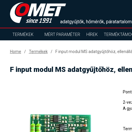
adatgyűjtők, hőmérők, páratartalom
TERMÉKEK
MÉRT PARAMÉTER
HÍREK
TERMÉKTÁMO
Home
Termékek
F input modul MS adatgyűjtőhöz, ellenál
F input modul MS adatgyűjtőhöz, elle
Pont
2-ve
A gy
Ter