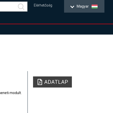
Elérhetőség
Magyar
ADATLAP
meneti modult.