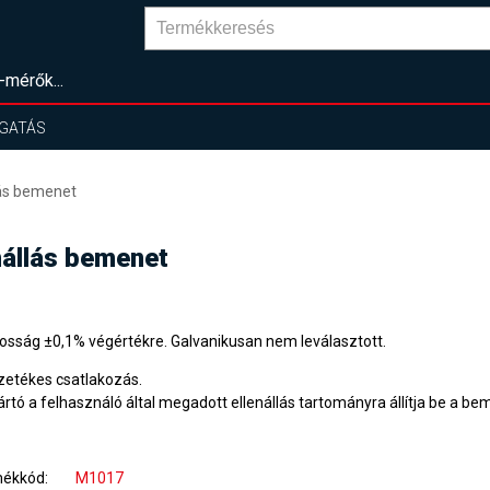
-mérők...
GATÁS
lás bemenet
nállás bemenet
osság ±0,1% végértékre. Galvanikusan nem leválasztott.
zetékes csatlakozás.
ártó a felhasználó által megadott ellenállás tartományra állítja be a be
mékkód
M1017