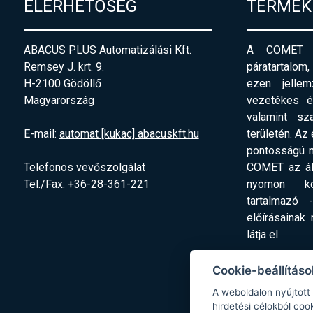
ELÉRHETŐSÉG
TERMÉK
ABACUS PLUS Automatizálási Kft.
A COMET pi
Remsey J. krt. 9.
páratartalom,
H-2100 Gödöllő
ezen jellemz
Magyarország
vezetékes és
valamint sz
E-mail:
automat [kukac] abacuskft.hu
területén. Az
pontosságú m
Telefonos vevőszolgálat
COMET az ált
Tel./Fax: +36-28-361-221
nyomon köv
tartalmazó
előírásainak
látja el.
Cookie-beállításo
A weboldalon nyújtott
hirdetési célokból coo