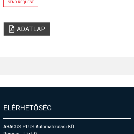
SEND REQUEST
ADATLAP
ELÉRHETŐSÉG
ABACUS PLUS Automatizálási Kft.
Remsey J. krt. 9.