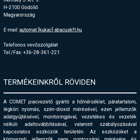
H-2100 Gödöllő
Magyarország
E-mail:
automat [kukac] abacuskft.hu
Telefonos vevőszolgálat
Tel./Fax: +36-28-361-221
TERMÉKEINKRŐL RÖVIDEN
A COMET piacvezető gyártó a hőmérséklet, páratartalom,
légköri nyomás, szén-dioxid mérésével, ezen jellemzők
adatgyűjtésével, monitoringjával, vezetékes és vezeték
nélküli adattovábbításával, valamint szabályozásával
kapcsolatos eszközök területén. Az eszközöket a
környezeti jellemzők nagy pontosságú mérésére és