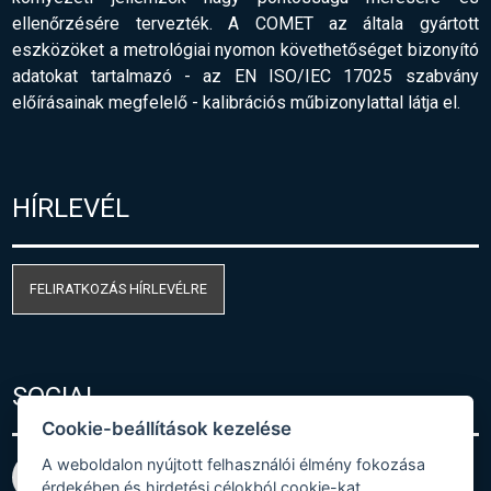
ellenőrzésére tervezték. A COMET az általa gyártott
eszközöket a metrológiai nyomon követhetőséget bizonyító
adatokat tartalmazó - az EN ISO/IEC 17025 szabvány
előírásainak megfelelő
-
kalibrációs műbizonylattal látja el.
HÍRLEVÉL
FELIRATKOZÁS HÍRLEVÉLRE
SOCIAL
Cookie-beállítások kezelése
A weboldalon nyújtott felhasználói élmény fokozása
érdekében és hirdetési célokból cookie-kat