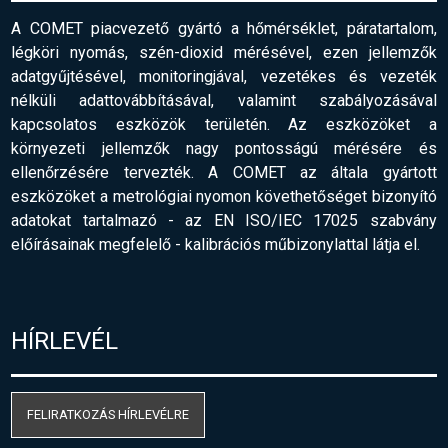
A COMET piacvezető gyártó a hőmérséklet, páratartalom,
légköri nyomás, szén-dioxid mérésével, ezen jellemzők
adatgyűjtésével, monitoringjával, vezetékes és vezeték
nélküli adattovábbításával, valamint szabályozásával
kapcsolatos eszközök területén. Az eszközöket a
környezeti jellemzők nagy pontosságú mérésére és
ellenőrzésére tervezték. A COMET az általa gyártott
eszközöket a metrológiai nyomon követhetőséget bizonyító
adatokat tartalmazó - az EN ISO/IEC 17025 szabvány
előírásainak megfelelő
-
kalibrációs műbizonylattal látja el.
HÍRLEVÉL
FELIRATKOZÁS HÍRLEVÉLRE