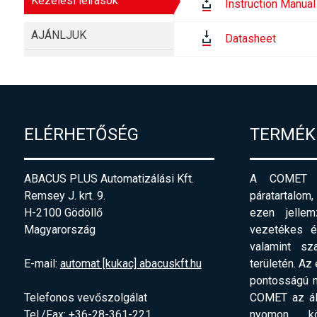
Kezelési leírások
Instruction Manual
AJÁNLJUK
Datasheet
ELÉRHETŐSÉG
TERMÉK
ABACUS PLUS Automatizálási Kft.
A COMET pi
Remsey J. krt. 9.
páratartalom,
H-2100 Gödöllő
ezen jellemz
Magyarország
vezetékes és
valamint sz
E-mail:
automat [kukac] abacuskft.hu
területén. Az
pontosságú m
Telefonos vevőszolgálat
COMET az ált
Tel./Fax: +36-28-361-221
nyomon köv