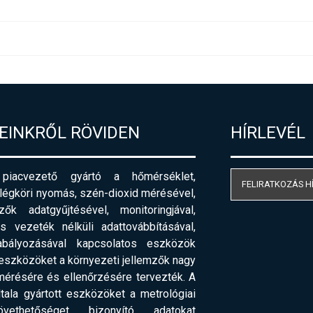
EINKRŐL RÖVIDEN
HÍRLEVÉL
acvezető gyártó a hőmérséklet,
FELIRATKOZÁS H
 légköri nyomás, szén-dioxid mérésével,
ők adatgyűjtésével, monitoringjával,
 vezeték nélküli adattovábbításával,
abályozásával kapcsolatos eszközök
 eszközöket a környezeti jellemzők nagy
érésére és ellenőrzésére tervezték. A
ala gyártott eszközöket a metrológiai
ethetőséget bizonyító adatokat