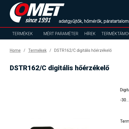
adatgyűjtők, hőmérők, páratartalom
TERMÉKEK
MÉRT PARAMÉTER
HÍREK
TERMÉKTÁMO
Home
Termékek
DSTR162/C digitális hőérzékelő
DSTR162/C digitális hőérzékelő
Digi
-30..
Ter