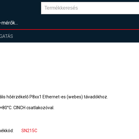
-mérők...
GATÁS
tális hőérzékelő P8xx1 Ethernet-es (webes) távadókhoz.
.+80°C. CINCH csatlakozóval.
mékkód
SN215C