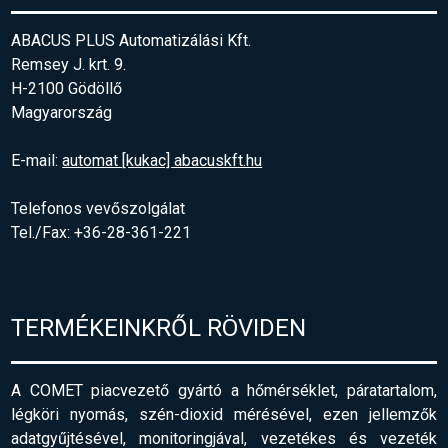
ABACUS PLUS Automatizálási Kft.
Remsey J. krt. 9.
H-2100 Gödöllő
Magyarország
E-mail:
automat [kukac] abacuskft.hu
Telefonos vevőszolgálat
Tel./Fax: +36-28-361-221
TERMÉKEINKRŐL RÖVIDEN
A COMET piacvezető gyártó a hőmérséklet, páratartalom,
légköri nyomás, szén-dioxid mérésével, ezen jellemzők
adatgyűjtésével, monitoringjával, vezetékes és vezeték