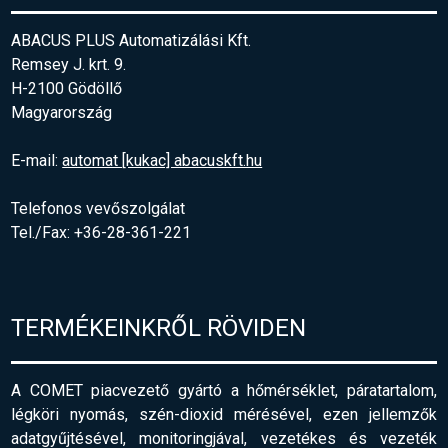
ABACUS PLUS Automatizálási Kft.
Remsey J. krt. 9.
H-2100 Gödöllő
Magyarország
E-mail:
automat [kukac] abacuskft.hu
Telefonos vevőszolgálat
Tel./Fax: +36-28-361-221
TERMÉKEINKRŐL RÖVIDEN
A COMET piacvezető gyártó a hőmérséklet, páratartalom,
légköri nyomás, szén-dioxid mérésével, ezen jellemzők
adatgyűjtésével, monitoringjával, vezetékes és vezeték