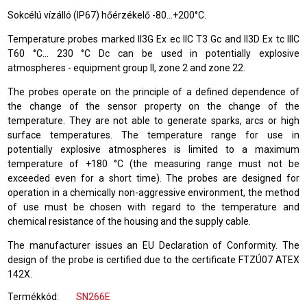
Sokcélú vízálló (IP67) hőérzékelő -80...+200°C.
Temperature probes marked II3G Ex ec IIC T3 Gc and II3D Ex tc IIIC
T60 °C… 230 °C Dc can be used in potentially explosive
atmospheres - equipment group II, zone 2 and zone 22.
The probes operate on the principle of a defined dependence of
the change of the sensor property on the change of the
temperature. They are not able to generate sparks, arcs or high
surface temperatures. The temperature range for use in
potentially explosive atmospheres is limited to a maximum
temperature of +180 °C (the measuring range must not be
exceeded even for a short time). The probes are designed for
operation in a chemically non-aggressive environment, the method
of use must be chosen with regard to the temperature and
chemical resistance of the housing and the supply cable.
The manufacturer issues an EU Declaration of Conformity. The
design of the probe is certified due to the certificate FTZÚ07 ATEX
142X.
Termékkód
SN266E