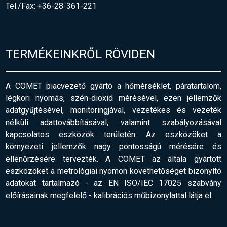
Tel./Fax: +36-28-361-221
TERMÉKEINKRŐL RÖVIDEN
A COMET piacvezető gyártó a hőmérséklet, páratartalom,
légköri nyomás, szén-dioxid mérésével, ezen jellemzők
adatgyűjtésével, monitoringjával, vezetékes és vezeték
nélküli adattovábbításával, valamint szabályozásával
kapcsolatos eszközök területén. Az eszközöket a
környezeti jellemzők nagy pontosságú mérésére és
ellenőrzésére tervezték. A COMET az általa gyártott
eszközöket a metrológiai nyomon követhetőséget bizonyító
adatokat tartalmazó - az EN ISO/IEC 17025 szabvány
előírásainak megfelelő
-
kalibrációs műbizonylattal látja el.