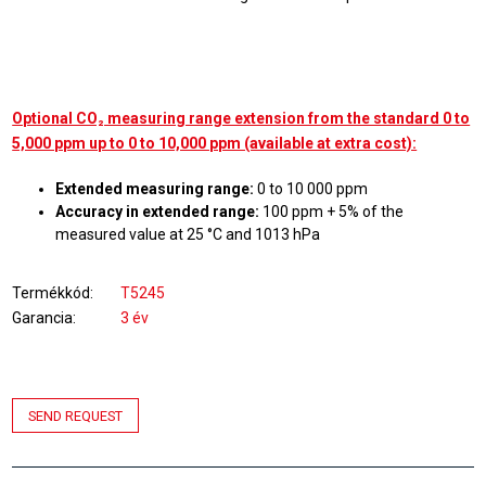
Optional CO₂ measuring range extension from the standard 0 to
5,000 ppm up to 0 to 10,000 ppm (available at extra cost):
Extended measuring range:
0 to 10 000 ppm
Accuracy in extended range:
100 ppm + 5% of the
measured value at 25 °C and 1013 hPa
Termékkód
T5245
Garancia
3 év
SEND REQUEST