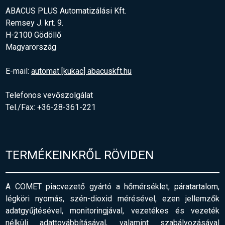
ABACUS PLUS Automatizálási Kft.
Remsey J. krt. 9.
H-2100 Gödöllő
Magyarország
E-mail:
automat [kukac] abacuskft.hu
Telefonos vevőszolgálat
Tel./Fax: +36-28-361-221
TERMÉKEINKRŐL RÖVIDEN
A COMET piacvezető gyártó a hőmérséklet, páratartalom,
légköri nyomás, szén-dioxid mérésével, ezen jellemzők
adatgyűjtésével, monitoringjával, vezetékes és vezeték
nélküli adattovábbításával, valamint szabályozásával