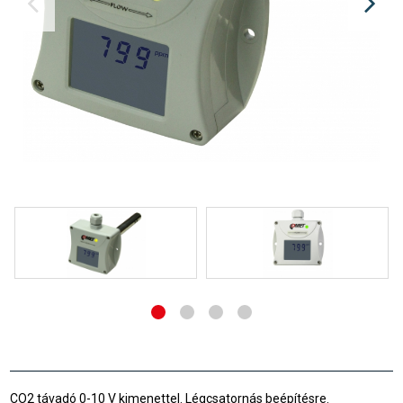
CO2 távadó 0-10 V kimenettel. Légcsatornás beépítésre.