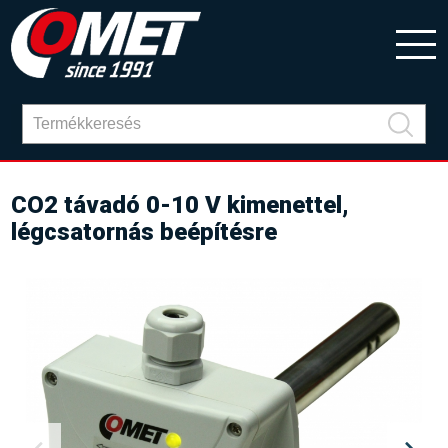
CO2 távadó 0-10 V kimenettel,
légcsatornás beépítésre