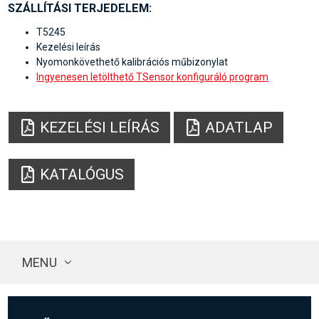
SZÁLLÍTÁSI TERJEDELEM:
T5245
Kezelési leírás
Nyomonkövethető kalibrációs műbizonylat
Ingyenesen letölthető TSensor konfiguráló program
KEZELÉSI LEÍRÁS
ADATLAP
KATALÓGUS
MENU