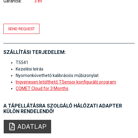
Garancia
3 év
SEND REQUEST
SZÁLLÍTÁSI TERJEDELEM:
T5541
Kezelési leírás
Nyomonkövethető kalibrációs műbizonylat
Ingyenesen letölthető TSensor konfiguráló program
COMET Cloud for 3 Months
A TÁPELLÁTÁSRA SZOLGÁLÓ HÁLÓZATI ADAPTER
KÜLÖN RENDELENDŐ!
ADATLAP