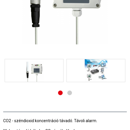
CO2 - széndioxid koncentráció távadó. Távoli alarm.