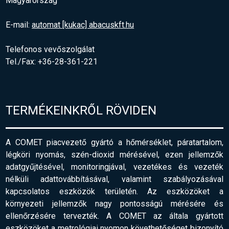
Magyarország
E-mail:
automat [kukac] abacuskft.hu
Telefonos vevőszolgálat
Tel./Fax: +36-28-361-221
TERMÉKEINKRŐL RÖVIDEN
A COMET piacvezető gyártó a hőmérséklet, páratartalom,
légköri nyomás, szén-dioxid mérésével, ezen jellemzők
adatgyűjtésével, monitoringjával, vezetékes és vezeték
nélküli adattovábbításával, valamint szabályozásával
kapcsolatos eszközök területén. Az eszközöket a
környezeti jellemzők nagy pontosságú mérésére és
ellenőrzésére tervezték. A COMET az általa gyártott
eszközöket a metrológiai nyomon követhetőséget bizonyító