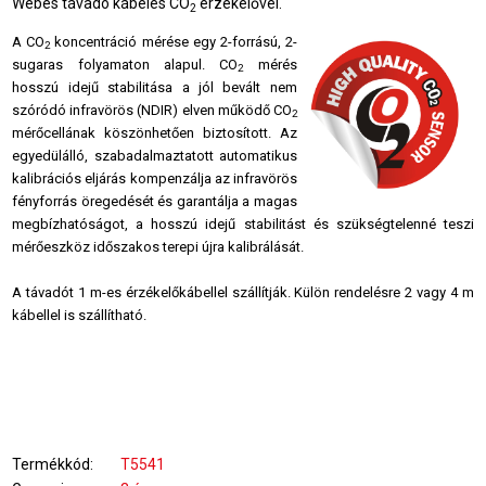
Webes távadó kábeles CO
érzékelővel.
2
A
CO
koncentráció mérése egy 2-forrású, 2-
2
sugaras folyamaton alapul.
CO
mérés
2
hosszú idejű stabilitása a jól bevált nem
szóródó infravörös (NDIR) elven működő
CO
2
mérőcellának köszönhetően biztosított. Az
egyedülálló, szabadalmaztatott automatikus
kalibrációs eljárás kompenzálja az infravörös
fényforrás öregedését és garantálja a magas
megbízhatóságot, a hosszú idejű stabilitást és szükségtelenné teszi
mérőeszköz időszakos terepi újra kalibrálását.
A távadót 1 m-es érzékelőkábellel szállítják. Külön rendelésre 2 vagy 4 m
kábellel is szállítható.
Termékkód
T5541