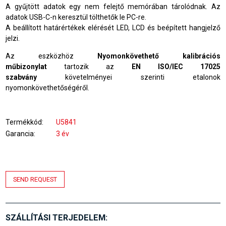
A gyűjtött adatok egy nem felejtő memórában tárolódnak. Az
adatok USB-C-n keresztül tölthetők le PC-re.
A beállított határértékek elérését LED, LCD és beépített hangjelző
jelzi.
Az eszközhöz
Nyomonkövethető kalibrációs
műbizonylat
tartozik az
E
N ISO/IEC 17025
szabvány
követelményei szerinti etalonok
nyomonkövethetőségéről.
Termékkód
U5841
Garancia
3 év
SEND REQUEST
SZÁLLÍTÁSI TERJEDELEM: