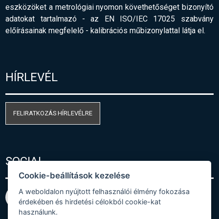
eszközöket a metrológiai nyomon követhetőséget bizonyító
adatokat tartalmazó - az EN ISO/IEC 17025 szabvány
előírásainak megfelelő
-
kalibrációs műbizonylattal látja el.
HÍRLEVÉL
FELIRATKOZÁS HÍRLEVÉLRE
SOCIAL
Cookie-beállítások kezelése
A weboldalon nyújtott felhasználói élmény fokozása
érdekében és hirdetési célokból cookie-kat
használunk.