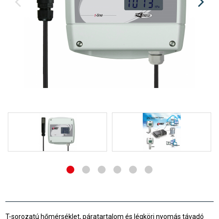
T-sorozatú hőmérséklet, páratartalom és légköri nyomás távadó