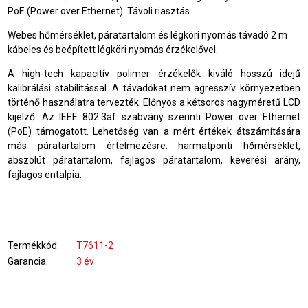
PoE (Power over Ethernet). Távoli riasztás.
Webes hőmérséklet, páratartalom és légköri nyomás távadó 2 m
kábeles és beépített légköri nyomás érzékelővel.
A high-tech kapacitív polimer érzékelők kiváló hosszú idejű
kalibrálási stabilitással. A távadókat nem agresszív környezetben
történő használatra tervezték. Előnyös a kétsoros nagyméretű LCD
kijelző. Az IEEE 802.3af szabvány szerinti Power over Ethernet
(PoE) támogatott. Lehetőség van a mért értékek átszámítására
más páratartalom értelmezésre: harmatponti hőmérséklet,
abszolút páratartalom, fajlagos páratartalom, keverési arány,
fajlagos entalpia.
Termékkód
T7611-2
Garancia
3 év