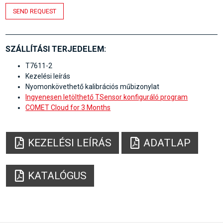
SEND REQUEST
SZÁLLÍTÁSI TERJEDELEM:
T7611-2
Kezelési leírás
Nyomonkövethető kalibrációs műbizonylat
Ingyenesen letölthető TSensor konfiguráló program
COMET Cloud for 3 Months
KEZELÉSI LEÍRÁS
ADATLAP
KATALÓGUS