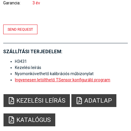
Garancia
3 év
SEND REQUEST
SZÁLLÍTÁSI TERJEDELEM:
H3431
Kezelési leírás
Nyomonkövethető kalibrációs műbizonylat
Ingyenesen letölthető TSensor konfiguráló program
KEZELÉSI LEÍRÁS
ADATLAP
KATALÓGUS