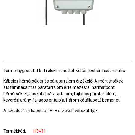
Termo-hygrosztát két relékimenettel. Kültéri, beltéri használatra.
Kábeles hőmérséklet és páratartalom érzékelő. A mért értékek
átszámítása más páratartalom értelmezésre: harmatponti
hőmérséklet, abszolút páratartalom, fajlagos páratartalom,
keverési arány, fajlagos entalpia. Három kétállapotú bemenet.
A távadót 1 m kábeles T+RH érzékelővel szállítják.
Termékkód
H3431