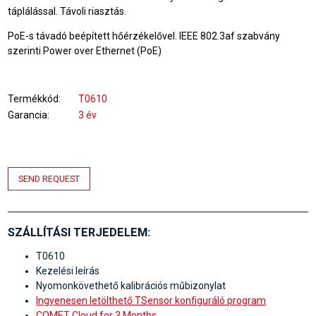
táplálással. Távoli riasztás.
PoE-s távadó beépített hőérzékelővel. IEEE 802.3af szabvány
szerinti Power over Ethernet (PoE)
Termékkód
T0610
Garancia
3 év
SEND REQUEST
SZÁLLÍTÁSI TERJEDELEM:
T0610
Kezelési leírás
Nyomonkövethető kalibrációs műbizonylat
Ingyenesen letölthető TSensor konfiguráló program
COMET Cloud for 3 Months