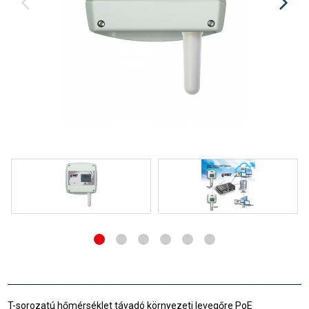
T-sorozatú hőmérséklet távadó környezeti levegőre PoE