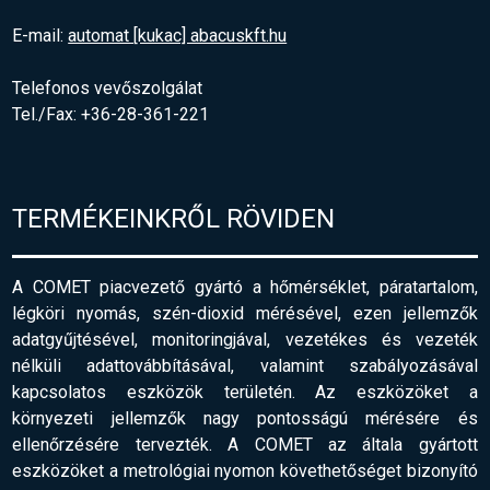
E-mail:
automat [kukac] abacuskft.hu
Telefonos vevőszolgálat
Tel./Fax: +36-28-361-221
TERMÉKEINKRŐL RÖVIDEN
A COMET piacvezető gyártó a hőmérséklet, páratartalom,
légköri nyomás, szén-dioxid mérésével, ezen jellemzők
adatgyűjtésével, monitoringjával, vezetékes és vezeték
nélküli adattovábbításával, valamint szabályozásával
kapcsolatos eszközök területén. Az eszközöket a
környezeti jellemzők nagy pontosságú mérésére és
ellenőrzésére tervezték. A COMET az általa gyártott
eszközöket a metrológiai nyomon követhetőséget bizonyító