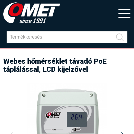
Webes hőmérséklet távadó PoE
táplálással, LCD kijelzővel