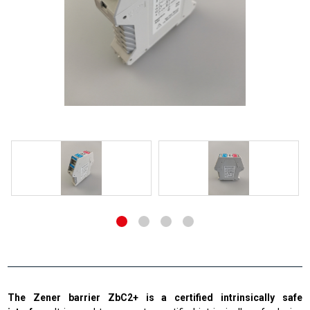
The Zener barrier ZbC2+ is a certified intrinsically safe