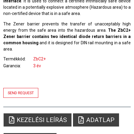
interface
. It is used to connect a certified intrinsically safe device
located in a potentially explosive atmosphere (Hazardous area) to a
non-certified device that is in a safe area.
The Zener barrier prevents the transfer of unacceptably high
energy from the safe area into the hazardous area.
The ZbC2+
Zener barrier contains two identical diode return barriers in a
common housing
and it is designed for DIN rail mounting in a safe
area.
Termékkód
ZbC2+
Garancia
3 év
SEND REQUEST
KEZELÉSI LEÍRÁS
ADATLAP