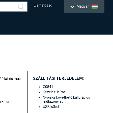
Elérhetőség
Magyar
SZÁLLÍTÁSI TERJEDELEM:
őállat és más
G0841
Kezelési leírás
Nyomonkövethető kalibrációs
műbizonylat
a Külön
USB kábel