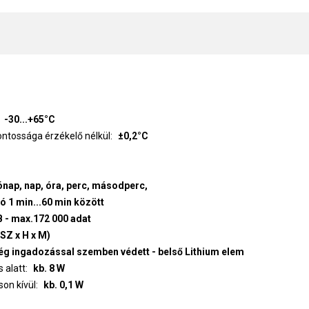
-30...+65°C
ntossága érzékelő nélkül
±0,2°C
ónap, nap, óra, perc, másodperc,
tó 1 min...60 min között
 - max.172 000 adat
SZ x H x M)
tség ingadozással szemben védett - belső Lithium elem
 alatt
kb. 8 W
son kívül
kb. 0,1 W