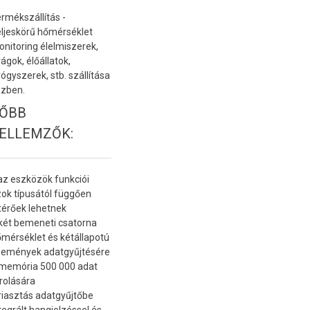
rmékszállítás -
ljeskörű hőmérséklet
nitoring élelmiszerek,
rágok, élőállatok,
ógyszerek, stb. szállítása
zben.
ŐBB
ELLEMZŐK:
az eszközök funkciói
ok típusától függően
térőek lehetnek
két bemeneti csatorna
mérséklet és kétállapotú
semények adatgyűjtésére
memória 500 000 adat
rolására
riasztás adatgyűjtőbe
tegrált hangjelzéssel és