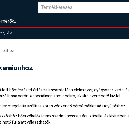
-mérők...
GATÁS
mionhoz
 kamionhoz
űjtött hőmérséklet értékek kinyomtatása élelmiszer, gyógyszer, virág, él
szállítása során ■ speciálisan kamionokra, kívülre szerelhető kivitel
lex megoldás szállítás során végzendő hőmérséklet adatgyűjtéshez.
szközhöz hőérzékelők igény szerinti hosszúságú kábellel és kivitelben 
lhető fül alatt választhatók.