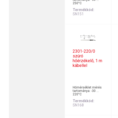
250°C
Termékkód
SN151
2301-220/0
szúró
hőérzékelő, 1 m
kábellel
Hőmérséklet mérés
tartománya: -30 …
220°C
Termékkód
SN168