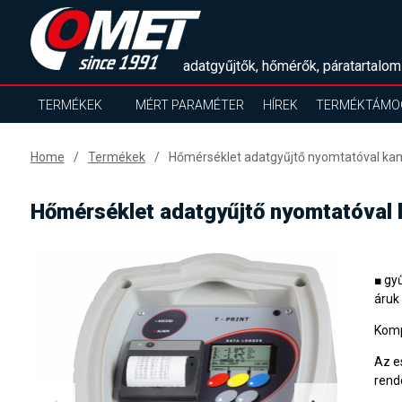
adatgyűjtők, hőmérők, páratartalom
TERMÉKEK
MÉRT PARAMÉTER
HÍREK
TERMÉKTÁMO
Home
Termékek
Hőmérséklet adatgyűjtő nyomtatóval ka
Hőmérséklet adatgyűjtő nyomtatóval
■ gy
áruk 
Komp
Az e
rende