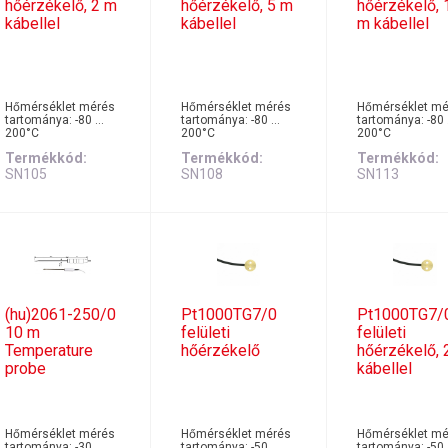
hőérzékelő, 2 m
hőérzékelő, 5 m
hőérzékelő, 
kábellel
kábellel
m kábellel
Hőmérséklet mérés
Hőmérséklet mérés
Hőmérséklet mé
tartománya: -80 …
tartománya: -80 …
tartománya: -80
200°C
200°C
200°C
Termékkód
Termékkód
Termékkód
SN105
SN108
SN113
(hu)2061-250/0
Pt1000TG7/0
Pt1000TG7/
10 m
felületi
felületi
Temperature
hőérzékelő
hőérzékelő, 
probe
kábellel
Hőmérséklet mérés
Hőmérséklet mérés
Hőmérséklet mé
tartománya: -30 …
tartománya: -50 …
tartománya: -50