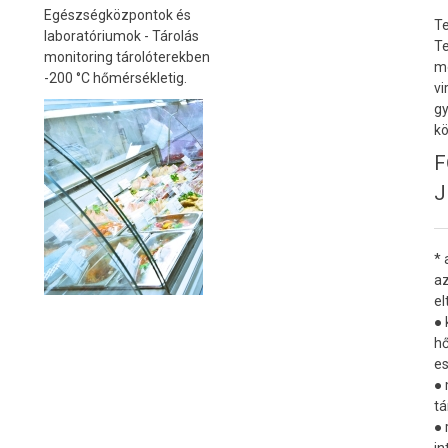
Egészségközpontok és
Te
laboratóriumok - Tárolás
Te
monitoring tárolóterekben
mo
-200 °C hőmérsékletig.
vi
gy
kö
F
J
* 
az
el
● 
hő
e
● 
tá
● 
in