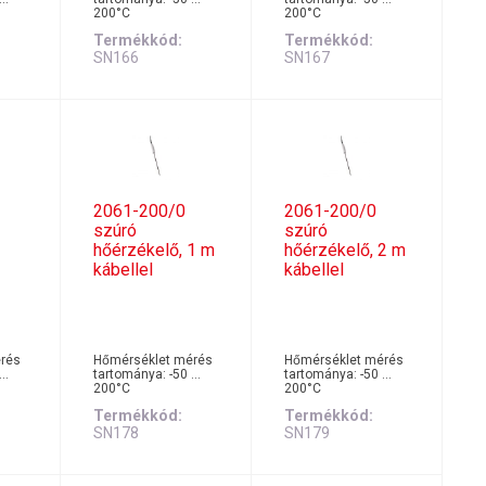
200°C
200°C
Termékkód
Termékkód
SN166
SN167
2061-200/0
2061-200/0
szúró
szúró
hőérzékelő, 1 m
hőérzékelő, 2 m
kábellel
kábellel
rés
Hőmérséklet mérés
Hőmérséklet mérés
 …
tartománya: -50 …
tartománya: -50 …
200°C
200°C
Termékkód
Termékkód
SN178
SN179