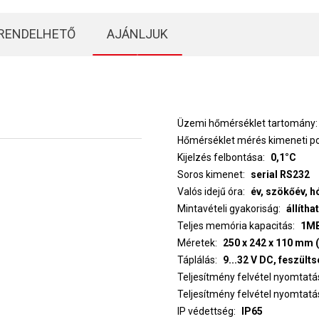
RENDELHETŐ
AJÁNLJUK
Üzemi hőmérséklet tartomány
Hőmérséklet mérés kimeneti po
Kijelzés felbontása
0,1°C
Soros kimenet
serial RS232
Valós idejű óra
év, szökőév, h
Mintavételi gyakoriság
állítha
Teljes memória kapacitás
1MB
Méretek
250 x 242 x 110 mm (
Táplálás
9...32 V DC, feszül
Teljesítmény felvétel nyomtatás
Teljesítmény felvétel nyomtatá
IP védettség
IP65