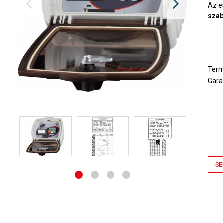
Az e
sza
Ter
Gara
SE