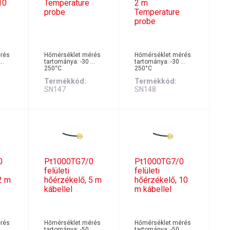
10
Temperature
2 m
probe
Temperature
probe
rés
Hőmérséklet mérés
Hőmérséklet mérés
 …
tartománya: -30 …
tartománya: -30 …
250°C
250°C
Termékkód
Termékkód
SN147
SN148
0
Pt1000TG7/0
Pt1000TG7/0
felületi
felületi
2 m
hőérzékelő, 5 m
hőérzékelő, 10
kábellel
m kábellel
rés
Hőmérséklet mérés
Hőmérséklet mérés
 …
tartománya: -50 …
tartománya: -50 …