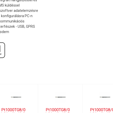
S küldéssel
szoftver adatelemzésre
 konfigurálásra PC-n
 kommunikációs
terfészek - USB, GPRS
odem
Pt1000TG8/0
Pt1000TG8/0
Pt1000TG8/