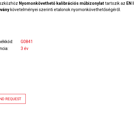
szközhöz
Nyomonkövethető kalibrációs műbizonylat
tartozik az
E
N 
bvány
követelményei szerinti etalonok nyomonkövethetőségéről.
mékkód
G0841
ncia
3 év
ND REQUEST