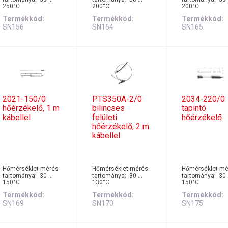
250°C
200°C
200°C
Termékkód
Termékkód
Termékkód
SN156
SN164
SN165
2021-150/0
PTS350A-2/0
2034-220/0
hőérzékelő, 1 m
bilincses
tapintó
kábellel
felületi
hőérzékelő
hőérzékelő, 2 m
kábellel
Hőmérséklet mérés
Hőmérséklet mérés
Hőmérséklet mé
tartománya: -30 …
tartománya: -30 …
tartománya: -30
150°C
130°C
150°C
Termékkód
Termékkód
Termékkód
SN169
SN170
SN175