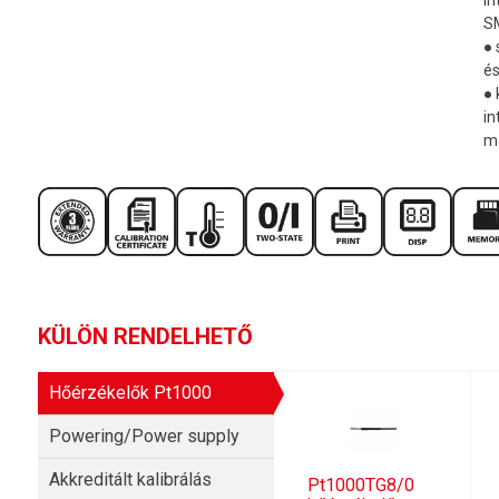
SM
● 
és
●
in
m
KÜLÖN RENDELHETŐ
Hőérzékelők Pt1000
Powering/Power supply
Akkreditált kalibrálás
Pt1000TG8/0