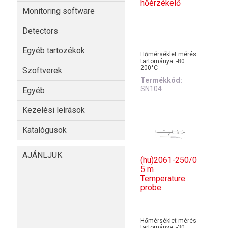
hőérzékelő
Monitoring software
Detectors
Egyéb tartozékok
Hőmérséklet mérés
tartománya: -80 …
200°C
Szoftverek
Termékkód
SN104
Egyéb
Kezelési leírások
Katalógusok
AJÁNLJUK
(hu)2061-250/0
5 m
Temperature
probe
Hőmérséklet mérés
tartománya: -30 …