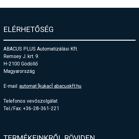
ELÉRHETŐSÉG
ABACUS PLUS Automatizálási Kft.
Remsey J. krt. 9.
H-2100 Gödöllő
Magyarország
E-mail:
automat [kukac] abacuskft.hu
Telefonos vevőszolgálat
Tel./Fax: +36-28-361-221
TERMÉKEINKRŐL RÖVIDEN