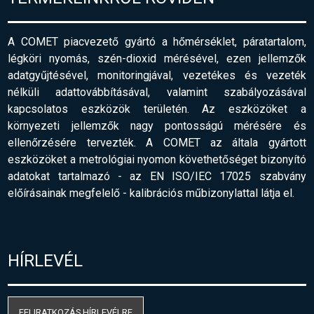
A COMET piacvezető gyártó a hőmérséklet, páratartalom,
légköri nyomás, szén-dioxid mérésével, ezen jellemzők
adatgyűjtésével, monitoringjával, vezetékes és vezeték
nélküli adattovábbításával, valamint szabályozásával
kapcsolatos eszközök területén. Az eszközöket a
környezeti jellemzők nagy pontosságú mérésére és
ellenőrzésére tervezték. A COMET az általa gyártott
eszközöket a metrológiai nyomon követhetőséget bizonyító
adatokat tartalmazó - az EN ISO/IEC 17025 szabvány
előírásainak megfelelő
-
kalibrációs műbizonylattal látja el.
HÍRLEVÉL
FELIRATKOZÁS HÍRLEVÉLRE