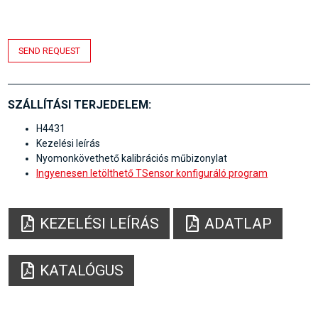
SEND REQUEST
SZÁLLÍTÁSI TERJEDELEM:
H4431
Kezelési leírás
Nyomonkövethető kalibrációs műbizonylat
Ingyenesen letölthető TSensor konfiguráló program
KEZELÉSI LEÍRÁS
ADATLAP
KATALÓGUS