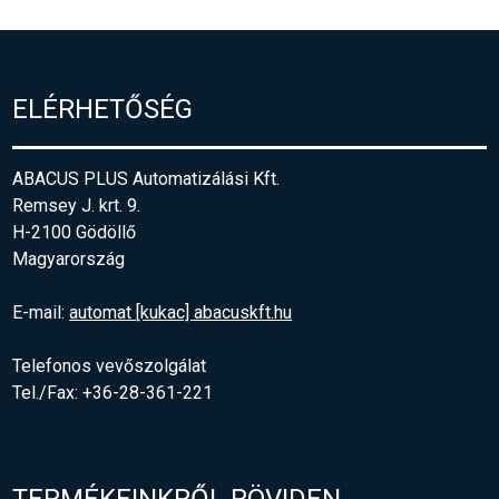
ELÉRHETŐSÉG
ABACUS PLUS Automatizálási Kft.
Remsey J. krt. 9.
H-2100 Gödöllő
Magyarország
E-mail:
automat [kukac] abacuskft.hu
Telefonos vevőszolgálat
Tel./Fax: +36-28-361-221
TERMÉKEINKRŐL RÖVIDEN