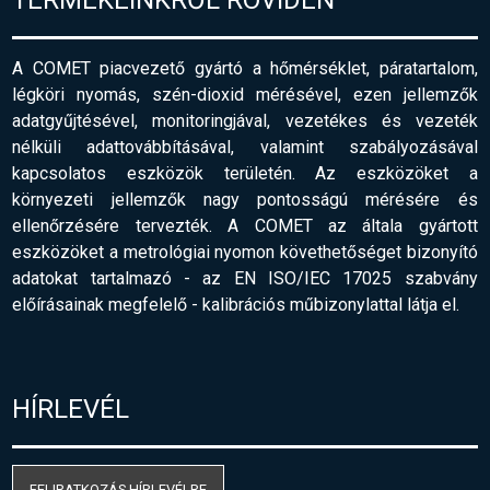
A COMET piacvezető gyártó a hőmérséklet, páratartalom,
légköri nyomás, szén-dioxid mérésével, ezen jellemzők
adatgyűjtésével, monitoringjával, vezetékes és vezeték
nélküli adattovábbításával, valamint szabályozásával
kapcsolatos eszközök területén. Az eszközöket a
környezeti jellemzők nagy pontosságú mérésére és
ellenőrzésére tervezték. A COMET az általa gyártott
eszközöket a metrológiai nyomon követhetőséget bizonyító
adatokat tartalmazó - az EN ISO/IEC 17025 szabvány
előírásainak megfelelő
-
kalibrációs műbizonylattal látja el.
HÍRLEVÉL
FELIRATKOZÁS HÍRLEVÉLRE