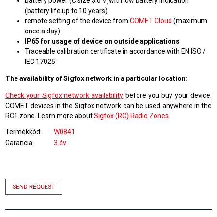
battery power (C size 3.6 V)with low battery indication
(battery life up to 10 years)
remote setting of the device from
COMET Cloud
(maximum
once a day)
IP65 for usage of device on outside applications
Traceable calibration certificate in accordance with EN ISO /
IEC 17025
The availability of Sigfox network in a particular location:
Check your Sigfox network availability
before you buy your device.
COMET devices in the Sigfox network can be used anywhere in the
RC1 zone. Learn more about
Sigfox (RC) Radio Zones
.
Termékkód
W0841
Garancia
3 év
SEND REQUEST