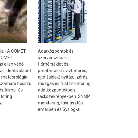
ia - A COMET
Adatközpontok és
 COMET
szerverszobák -
s ellen védő
Hőmérséklet és
al ideális alapot
páratartalom, vízbetörés,
 meteorológiai
ajtó-(ablak) nyitás, -zárás,
 számára hosszú
mozgás és füst monitoring
ás, klíma- és
adatközpontokban,
toring
rackszekrényekben. SNMP
z.
monitoring, távriasztás
emailben és Syslog-al.