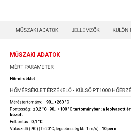
MŰSZAKI ADATOK
JELLEMZŐK
KÜLÖN 
MŰSZAKI ADATOK
MÉRT PARAMÉTER
Hőmérséklet
HŐMÉRSÉKLET ÉRZÉKELŐ - KÜLSŐ PT1000 HŐÉRZ
Méréstartomány
-90...+260 °C
Pontosság
±0,2 °C -90...+100 °C tartományban; a leolvasott ér
között
Felbontás
0,1 °C
Válaszidő (t90) (T=20°C, légsebesség kb. 1 m/s)
10 perc