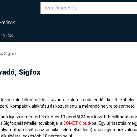
-mérők...
GATÁS
ó, Sigfox
vadó, Sigfox
téknélküli hőmérséklet távadó külön rendelendő külső kábeles
zerű, kompakt kialakítású és közvetlenül a mérendő helyre telepíthető.
vadó kijelzi a mért értékeket és 10 perctől 24 óra között beállítható r
s Sigfox jelátvitellel továbbítja
a
COMET Cloud
-ba. Egy új riasztás meg
folyamatban lévő riasztás sikertelen elküldése) után egy rendkívüli ri
l elküldésre legkésőbb 10 percen belül.