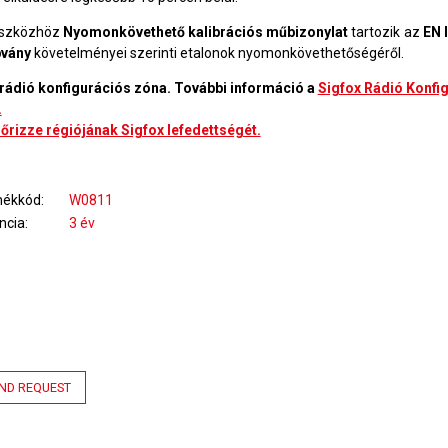
eszközhöz
Nyomonkövethető kalibrációs műbizonylat
tartozik az
E
N 
bvány
követelményei szerinti etalonok nyomonkövethetőségéről.
rádió konfigurációs zóna.
További információ a
Sigfox Rádió Konfi
.
nőrizze régiójának Sigfox lefedettségét.
mékkód
W0811
ncia
3 év
ND REQUEST