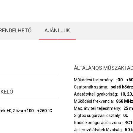
RENDELHETŐ
AJÁNLJUK
ÁLTALÁNOS MŰSZAKI A
Működési tartomány
-30...+6
Csatornák száma
belső hőér
ÉKELŐ
Adatátviteli gyakoriság
10, 20,
Működési frekvencia
868 MH
Max. átviteli teljesítmény
25 
ték ±0,2 %-a +100...+260 °C
Sigfox sugárzási osztály
0U
Radió konfigurációs zóna
Jellemző átviteli távolság
50 k