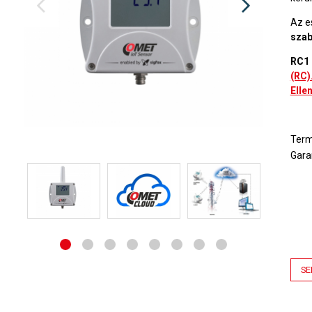
Az 
sza
RC1 
(RC)
Elle
Ter
Gara
SE