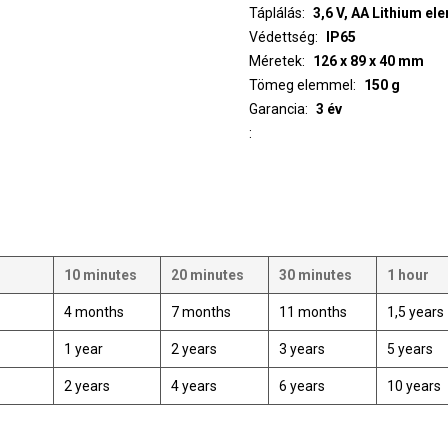
Táplálás
3,6 V, AA Lithium el
Védettség
IP65
Méretek
126 x 89 x 40 mm
Tömeg elemmel
150 g
Garancia
3 év
10 minutes
20 minutes
30 minutes
1 hour
4 months
7 months
11 months
1,5 years
1 year
2 years
3 years
5 years
2 years
4 years
6 years
10 years