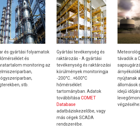
Meteorológ
ar és gyártási folyamatok
Gyártási tevékenység és
távadók a
Hőmérséklet és
raktározás - A gyártási
sapsugárzá
ratartalom monitoring az
tevékenység és raktározási
árnyékolókk
elmiszeriparban,
körülmények monitoringja
nyújtanak a
ógyszeriparban,
-200°C...+600°C
állomások
gterekben, stb.
hőmérséklet
idejű időjár
tartományban. Adatok
levegőmoni
továbbítása
COMET
végzéséhe
Database
adatbáziskezelőbe, vagy
más cégek SCADA
rendszerébe.