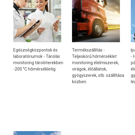
Termékszállítás -
Egészségközpontok és
Ip
Teljeskörű hőmérséklet
laboratóriumok - Tárolás
- 
monitoring élelmiszerek,
monitoring tárolóterekben
pá
virágok, élőállatok,
-200 °C hőmérsékletig.
él
gyógyszerek, stb. szállítása
gy
közben.
lé