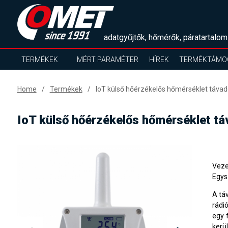
adatgyűjtők, hőmérők, páratartalom
TERMÉKEK
MÉRT PARAMÉTER
HÍREK
TERMÉKTÁMO
Home
Termékek
IoT külső hőérzékelős hőmérséklet távad
IoT külső hőérzékelős hőmérséklet tá
Veze
Egys
A tá
rádió
egy 
kerü