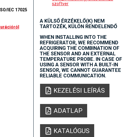
szoftver
ISO/IEC 17025
A KÜLSŐ ÉRZÉKELŐ(K) NEM
TARTOZÉK, KÜLÖN RENDELENDŐ
gurációról
WHEN INSTALLING INTO THE
REFRIGERATOR, WE RECOMMEND
ACQUIRING THE COMBINATION OF
THE SENSOR AND AN EXTERNAL
TEMPERATURE PROBE. IN CASE OF
USING A SENSOR WITH A BUILT-IN
SENSOR, WE CANNOT GUARANTEE
RELIABLE COMMUNICATION.
KEZELÉSI LEÍRÁS
ADATLAP
KATALÓGUS