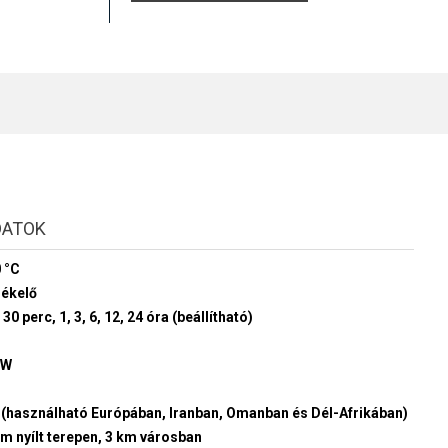
DATOK
0 °C
zékelő
 30 perc, 1, 3, 6, 12, 24 óra (beállítható)
z
mW
RC1 (használható Európában, Iranban, Omanban és Dél-Afrikában)
m nyílt terepen, 3 km városban