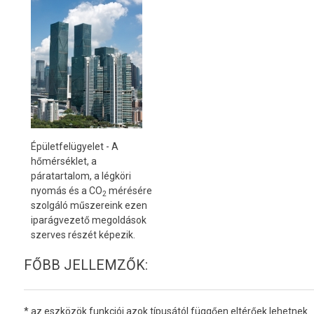
Épületfelügyelet - A
hőmérséklet, a
páratartalom, a légköri
nyomás és a CO
mérésére
2
szolgáló műszereink ezen
iparágvezető megoldások
szerves részét képezik.
FŐBB JELLEMZŐK:
* az eszközök funkciói azok típusától függően eltérőek lehetnek