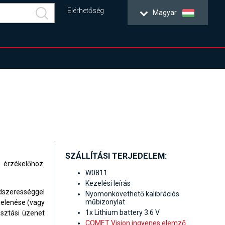
Elérhetőség
Magyar
SZÁLLÍTÁSI TERJEDELEM:
 érzékelőhöz.
W0811
Kezelési leírás
endszerességgel
Nyomonkövethető kalibrációs
műbizonylat
jelenése (vagy
1x Lithium battery 3.6 V
asztási üzenet
COMET Vision ingyenes elemző