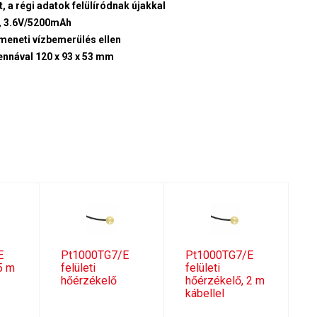
t, a régi adatok felülíródnak újakkal
0, 3.6V/5200mAh
védett az átmeneti vízbemerülés ellen
ennával 120 x 93 x 53 mm
E
Pt1000TG7/E
Pt1000TG7/E
5 m
felületi
felületi
hőérzékelő
hőérzékelő, 2 m
kábellel