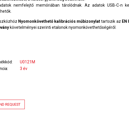
datok nemfelejtő memóriában tárolódnak. Az adatok USB-C-n ke
thetők.
eszközhöz
Nyomonkövethető kalibrációs műbizonylat
tartozik az
E
N 
bvány
követelményei szerinti etalonok nyomonkövethetőségéről.
mékkód
U0121M
ncia
3 év
ND REQUEST