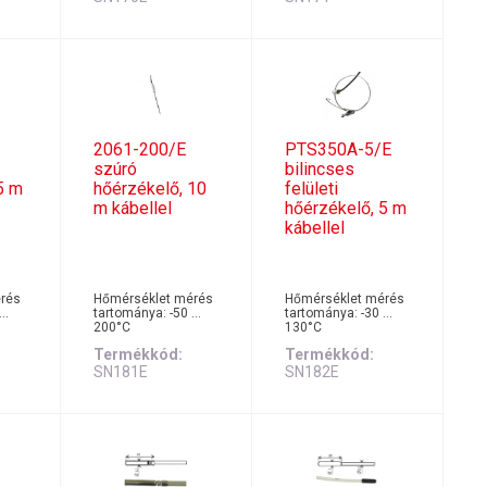
2061-200/E
PTS350A-5/E
szúró
bilincses
5 m
hőérzékelő, 10
felületi
m kábellel
hőérzékelő, 5 m
kábellel
rés
Hőmérséklet mérés
Hőmérséklet mérés
 …
tartománya: -50 …
tartománya: -30 …
200°C
130°C
Termékkód
Termékkód
SN181E
SN182E