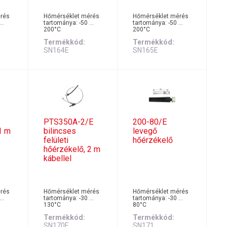
rés
Hőmérséklet mérés
Hőmérséklet mérés
 …
tartománya: -50 …
tartománya: -50 …
200°C
200°C
Termékkód
Termékkód
SN164E
SN165E
PTS350A-2/E
200-80/E
1 m
bilincses
levegő
felületi
hőérzékelő
hőérzékelő, 2 m
kábellel
rés
Hőmérséklet mérés
Hőmérséklet mérés
 …
tartománya: -30 …
tartománya: -30 …
130°C
80°C
Termékkód
Termékkód
SN170E
SN171