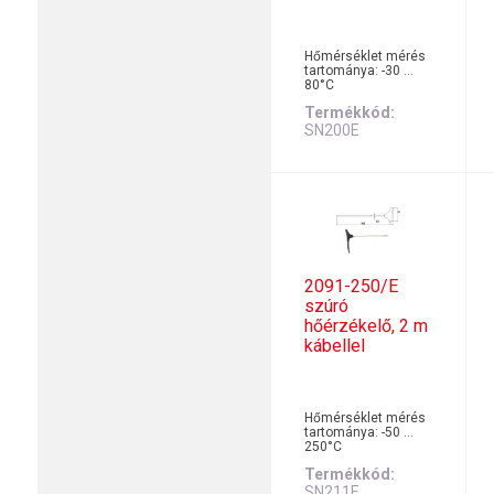
Hőmérséklet mérés
tartománya: -30 …
80°C
Termékkód
SN200E
2091-250/E
szúró
hőérzékelő, 2 m
kábellel
Hőmérséklet mérés
tartománya: -50 …
250°C
Termékkód
SN211E