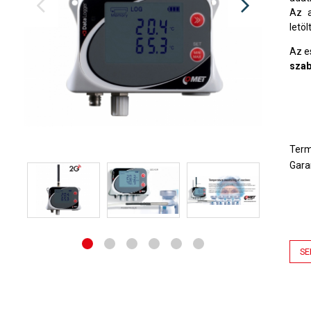
Az a
letöl
Az 
sza
Ter
Gara
SE