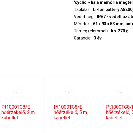
'cyclic' - ha a memória megtel
Táplálás
Li-Ion battery A820
Védettség
IP67 - 
Méretek
61 x 93 x 53 mm, ant
Tömeg (elemmel)
kb. 270 g
Garancia
3 év
Pt1000TG8/E
Pt1000TG8/E
Pt1000TG8/
hőérzékelő, 2 m
hőérzékelő, 5 m
hőérzékelő, 
kábellel
kábellel
kábellel