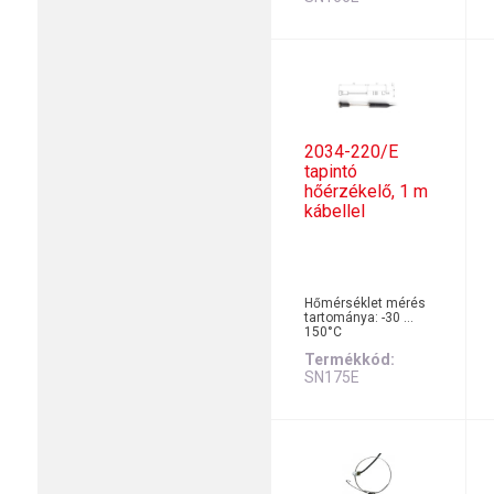
2034-220/E
tapintó
hőérzékelő, 1 m
kábellel
Hőmérséklet mérés
tartománya: -30 …
150°C
Termékkód
SN175E