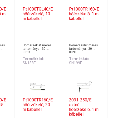
0/E
Pt1000TGL40/E
Pt1000TR160/E
5 m
hőérzékelő, 10
hőérzékelő, 1 m
m kábellel
kábellel
rés
Hőmérséklet mérés
Hőmérséklet mérés
 …
tartománya: -30 …
tartománya: -30 …
80°C
80°C
Termékkód
Termékkód
SN188E
SN199E
0/E
Pt1000TR160/E
2091-250/E
15
hőérzékelő, 20
szúró
m kábellel
hőérzékelő, 1 m
kábellel