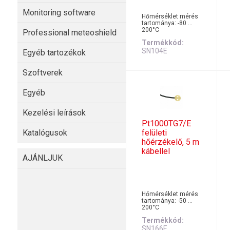
Monitoring software
Hőmérséklet mérés
tartománya: -80 …
200°C
Professional meteoshield
Termékkód
SN104E
Egyéb tartozékok
Szoftverek
Egyéb
Kezelési leírások
Pt1000TG7/E
felületi
Katalógusok
hőérzékelő, 5 m
kábellel
AJÁNLJUK
Hőmérséklet mérés
tartománya: -50 …
200°C
Termékkód
SN166E