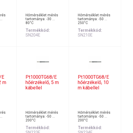
rés
Hőmérséklet mérés
Hőmérséklet mérés
 …
tartománya: -30 …
tartománya: -50 …
80°C
250°C
Termékkód
Termékkód
SN204E
SN210E
/E
Pt1000TG68/E
Pt1000TG68/E
2 m
hőérzékelő, 5 m
hőérzékelő, 10
kábellel
m kábellel
rés
Hőmérséklet mérés
Hőmérséklet mérés
 …
tartománya: -50 …
tartománya: -50 …
200°C
200°C
Termékkód
Termékkód
SN233E
SN234E