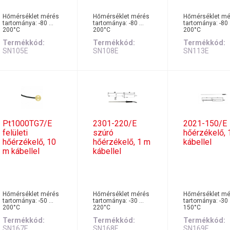
Hőmérséklet mérés
Hőmérséklet mérés
Hőmérséklet mé
tartománya: -80 …
tartománya: -80 …
tartománya: -80
200°C
200°C
200°C
Termékkód
Termékkód
Termékkód
SN105E
SN108E
SN113E
Pt1000TG7/E
2301-220/E
2021-150/E
felületi
szúró
hőérzékelő, 
hőérzékelő, 10
hőérzékelő, 1 m
kábellel
m kábellel
kábellel
Hőmérséklet mérés
Hőmérséklet mérés
Hőmérséklet mé
tartománya: -50 …
tartománya: -30 …
tartománya: -30
200°C
220°C
150°C
Termékkód
Termékkód
Termékkód
SN167E
SN168E
SN169E