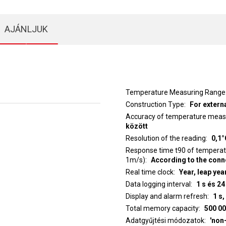
AJÁNLJUK
Temperature Measuring Range
Construction Type
For extern
Accuracy of temperature mea
között
Resolution of the reading
0,1°
Response time t90 of temperat
1m/s)
According to the conn
Real time clock
Year, leap yea
Data logging interval
1 s és 24
Display and alarm refresh
1 s,
Total memory capacity
500 00
Adatgyűjtési módozatok
'non