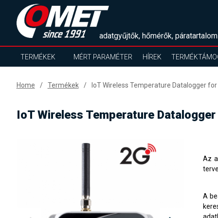
adatgyűjtők, hőmérők, páratartalom
TERMÉKEK
MÉRT PARAMÉTER
HÍREK
TERMÉKTÁMO
Home
Termékek
IoT Wireless Temperature Datalogger for 
IoT Wireless Temperature Datalogger 
Az a
terv
A be
kere
adat