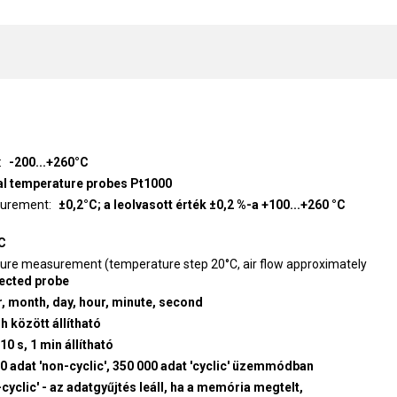
-200...+260°C
al temperature probes Pt1000
surement
±0,2°C; a leolvasott érték ±0,2 %-a +100...+260 °C
C
ure measurement (temperature step 20°C, air flow approximately
ected probe
r, month, day, hour, minute, second
 h között állítható
 10 s, 1 min állítható
0 adat 'non-cyclic', 350 000 adat 'cyclic' üzemmódban
-cyclic' - az adatgyűjtés leáll, ha a memória megtelt,