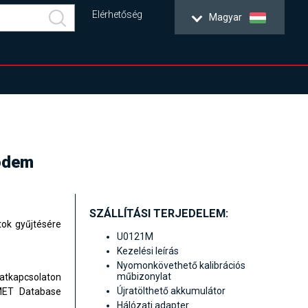
Elérhetőség
Magyar
modem
SZÁLLÍTÁSI TERJEDELEM:
ok gyűjtésére
U0121M
Kezelési leírás
Nyomonkövethető kalibrációs
műbizonylat
datkapcsolaton
Újratölthető akkumulátor
MET Database
Hálózati adapter