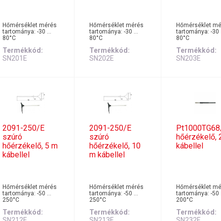
Hőmérséklet mérés
Hőmérséklet mérés
Hőmérséklet mé
tartománya: -30 …
tartománya: -30 …
tartománya: -30
80°C
80°C
80°C
Termékkód
Termékkód
Termékkód
SN201E
SN202E
SN203E
2091-250/E
2091-250/E
Pt1000TG68
szúró
szúró
hőérzékelő, 
hőérzékelő, 5 m
hőérzékelő, 10
kábellel
kábellel
m kábellel
Hőmérséklet mérés
Hőmérséklet mérés
Hőmérséklet mé
tartománya: -50 …
tartománya: -50 …
tartománya: -50
250°C
250°C
200°C
Termékkód
Termékkód
Termékkód
SN212E
SN213E
SN232E