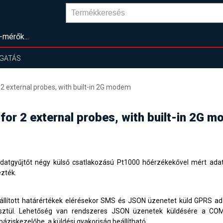
-mérők...
GATÁS
2 external probes, with built-in 2G modem
for 2 external probes, with built-in 2G 
datgyűjtőt négy külső csatlakozású Pt1000 hőérzékekővel mért adat
ezték.
állított határértékek elérésekor SMS és JSON üzenetet küld GPRS a
sztül. Lehetőség van rendszeres JSON üzenetek küldésére a CO
báziskezelőbe, a küldési gyakoriság beállítható.