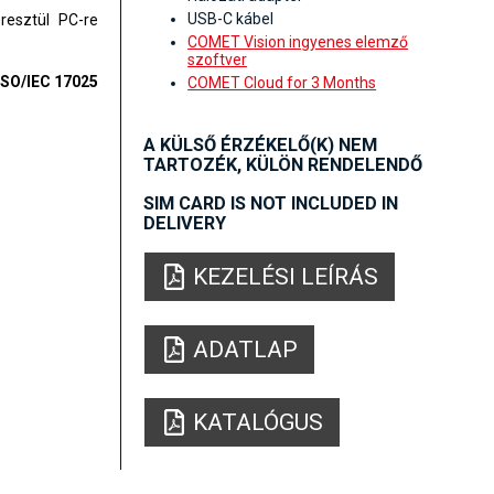
USB-C kábel
resztül PC-re
COMET Vision ingyenes elemző
szoftver
ISO/IEC 17025
COMET Cloud for 3 Months
A KÜLSŐ ÉRZÉKELŐ(K) NEM
TARTOZÉK, KÜLÖN RENDELENDŐ
SIM CARD IS NOT INCLUDED IN
DELIVERY
KEZELÉSI LEÍRÁS
ADATLAP
KATALÓGUS