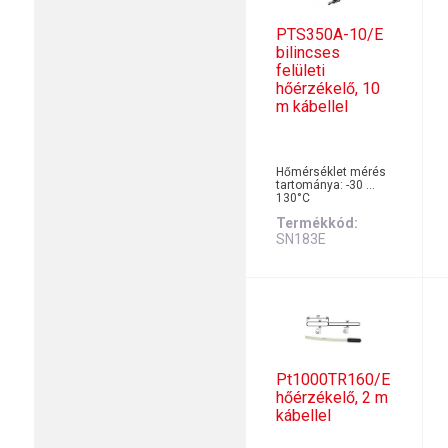
PTS350A-10/E
bilincses
felületi
hőérzékelő, 10
m kábellel
Hőmérséklet mérés
tartománya: -30 …
130°C
Termékkód
SN183E
Pt1000TR160/E
hőérzékelő, 2 m
kábellel