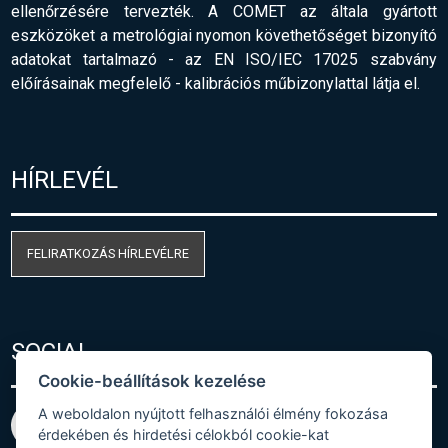
ellenőrzésére tervezték. A COMET az általa gyártott
eszközöket a metrológiai nyomon követhetőséget bizonyító
adatokat tartalmazó - az EN ISO/IEC 17025 szabvány
előírásainak megfelelő
-
kalibrációs műbizonylattal látja el.
HÍRLEVÉL
FELIRATKOZÁS HÍRLEVÉLRE
SOCIAL
Cookie-beállítások kezelése
A weboldalon nyújtott felhasználói élmény fokozása
érdekében és hirdetési célokból cookie-kat