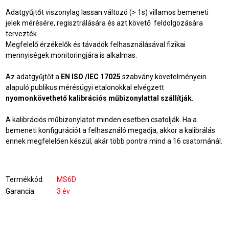
Adatgyűjtőt viszonylag lassan változó (> 1s) villamos bemeneti
jelek mérésére, regisztrálására és azt követő feldolgozására
tervezték.
Megfelelő érzékelők és távadók felhasználásával fizikai
mennyiségek monitoringjára is alkalmas.
Az adatgyűjtőt a
EN ISO /IEC 17025
szabvány követelményein
alapuló publikus mérésügyi etalonokkal elvégzett
nyomonkövethető kalibrációs műbizonylattal szállítják
.
A kalibrációs műbizonylatot minden esetben csatolják. Ha a
bemeneti konfigurációt a felhasználó megadja, akkor a kalibrálás
ennek megfelelően készül, akár több pontra mind a 16 csatornánál.
Termékkód
MS6D
Garancia
3 év