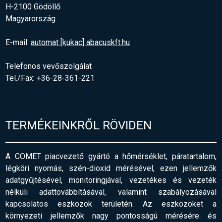
H-2100 Gödöllő
Magyarország
E-mail:
automat [kukac] abacuskft.hu
Telefonos vevőszolgálat
Tel./Fax: +36-28-361-221
TERMÉKEINKRŐL RÖVIDEN
A COMET piacvezető gyártó a hőmérséklet, páratartalom,
légköri nyomás, szén-dioxid mérésével, ezen jellemzők
adatgyűjtésével, monitoringjával, vezetékes és vezeték
nélküli adattovábbításával, valamint szabályozásával
kapcsolatos eszközök területén. Az eszközöket a
környezeti jellemzők nagy pontosságú mérésére és